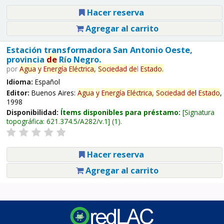
Hacer reserva
Agregar al carrito
Estación transformadora San Antonio Oeste,
provincia
de
Río Negro.
por
Agua
y
Energía
Eléctrica,
Sociedad
de
l
Estado
.
Idioma:
Español
Editor:
Buenos Aires:
Agua
y
Energía
Eléctrica,
Sociedad
de
l
Estado
,
1998
Disponibilidad:
Ítems disponibles para préstamo:
Signatura
topográfica:
621.374.5/A282/v.1
(1).
Hacer reserva
Agregar al carrito