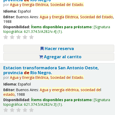
por
Agua
y
Energía
Eléctrica,
Sociedad
de
l
Estado
.
Idioma:
Español
Editor:
Buenos Aires:
Agua
y
Energía
Eléctrica,
Sociedad
de
l
Estado
,
1988
Disponibilidad:
Ítems disponibles para préstamo:
Signatura
topográfica:
621.374.5/A282/v.4
(1).
Hacer reserva
Agregar al carrito
Estacion transformadora San Antonio Oeste,
provincia
de
Río Negro.
por
Agua
y
Energía
Eléctrica,
Sociedad
de
l
Estado
.
Idioma:
Español
Editor:
Buenos Aires:
Agua
y
energía
eléctrica,
sociedad
de
l
estado
, 1988
Disponibilidad:
Ítems disponibles para préstamo:
Signatura
topográfica:
621.374.5/A282/v.3
(1).