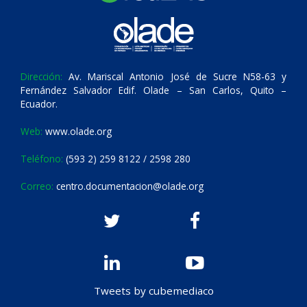
Dirección:
Av. Mariscal Antonio José de Sucre N58-63 y
Fernández Salvador Edif. Olade – San Carlos, Quito –
Ecuador.
Web:
www.olade.org
Teléfono:
(593 2) 259 8122 / 2598 280
Correo:
centro.documentacion@olade.org
Tweets by cubemediaco