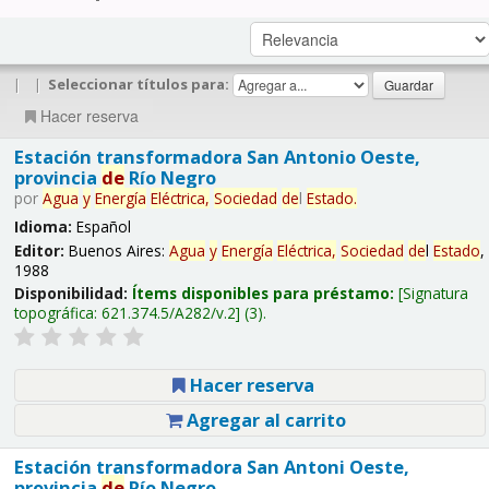
|
|
Seleccionar títulos para:
Hacer reserva
Estación transformadora San Antonio Oeste,
provincia
de
Río Negro
por
Agua
y
Energía
Eléctrica,
Sociedad
de
l
Estado
.
Idioma:
Español
Editor:
Buenos Aires:
Agua
y
Energía
Eléctrica,
Sociedad
de
l
Estado
,
1988
Disponibilidad:
Ítems disponibles para préstamo:
Signatura
topográfica:
621.374.5/A282/v.2
(3).
Hacer reserva
Agregar al carrito
Estación transformadora San Antoni Oeste,
provincia
de
Río Negro