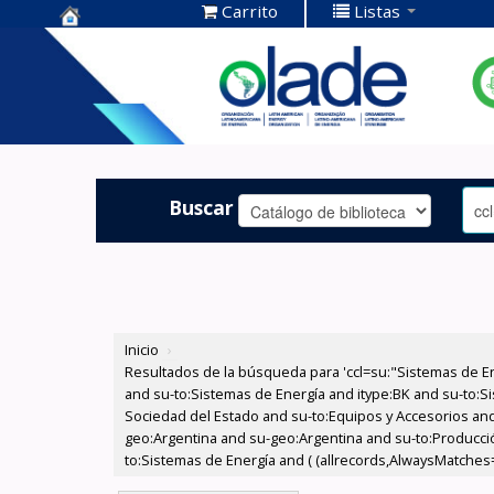
Carrito
Listas
Centro de
Documentación
OLADE -
Buscar
Inicio
›
Resultados de la búsqueda para 'ccl=su:"Sistemas de E
and su-to:Sistemas de Energía and itype:BK and su-to:Si
Sociedad del Estado and su-to:Equipos y Accesorios and
geo:Argentina and su-geo:Argentina and su-to:Producció
to:Sistemas de Energía and ( (allrecords,AlwaysMatches='