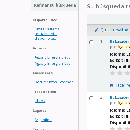
Refinar su búsqueda
Su búsqueda re
Disponibilidad
Limitar a ítems
Quitar resaltad
actualmente
disponibles.
1.
Estación
por
Agua
Autores
Idioma:
E
Agua y Energía Eléct...
Editor:
Bu
Agua y Energía Eléct...
Disponibi
Colecciones
Documentos Externos
Hacer r
Tipos de ítem
2.
Estación
Libros
por
Agua
Idioma:
E
Lugares
Editor:
Bu
Argentina
Disponibi
Temas