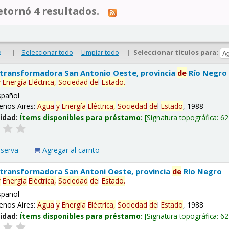
tornó 4 resultados.
|
Seleccionar todo
Limpiar todo
|
Seleccionar títulos para:
o
 transformadora San Antonio Oeste, provincia
de
Río Negro
y
Energía
Eléctrica,
Sociedad
de
l
Estado
.
spañol
enos Aires:
Agua
y
Energía
Eléctrica,
Sociedad
de
l
Estado
, 1988
lidad:
Ítems disponibles para préstamo:
Signatura topográfica:
62
eserva
Agregar al carrito
 transformadora San Antoni Oeste, provincia
de
Río Negro
y
Energía
Eléctrica,
Sociedad
de
l
Estado
.
spañol
enos Aires:
Agua
y
Energía
Eléctrica,
Sociedad
de
l
Estado
, 1988
lidad:
Ítems disponibles para préstamo:
Signatura topográfica:
62