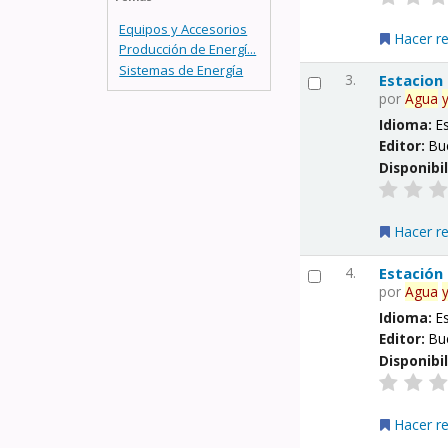
Equipos y Accesorios
Hacer r
Producción de Energí...
Sistemas de Energía
3.
Estacion
por
Agua
Idioma:
E
Editor:
Bu
Disponibi
Hacer r
4.
Estación
por
Agua
Idioma:
E
Editor:
Bu
Disponibi
Hacer r