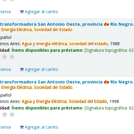
eserva
Agregar al carrito
 transformadora San Antonio Oeste, provincia
de
Río Negro
y
Energía
Eléctrica,
Sociedad
de
l
Estado
.
spañol
enos Aires:
Agua
y
energía
eléctrica,
sociedad
de
l
estado
, 1988
lidad:
Ítems disponibles para préstamo:
Signatura topográfica:
62
eserva
Agregar al carrito
 transformadora San Antonio Oeste, provincia
de
Río Negro
y
Energía
Eléctrica,
Sociedad
de
l
Estado
.
spañol
enos Aires:
Agua
y
Energía
Eléctrica,
Sociedad
de
l
Estado
, 1998
lidad:
Ítems disponibles para préstamo:
Signatura topográfica:
62
eserva
Agregar al carrito