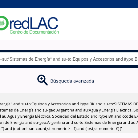
Búsqueda avanzada
nergía" and su-to:Equipos y Accesorios and itype:BK and su-to:SISTEMAS D
stemas de Energía and su-geo:Argentina and au:Agua y Energía Eléctrica, Soc
 au:Agua y Energía Eléctrica, Sociedad del Estado and itype:BK and ccode:E
n de Energía and su-geo:Argentina and su-to:Sistemas de Energía and au:Ag
') and (not-onloan-count,st-numeric >= 1) and (lost,st-numeric=0) )'