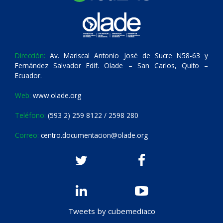
Dirección:
Av. Mariscal Antonio José de Sucre N58-63 y
Fernández Salvador Edif. Olade – San Carlos, Quito –
Ecuador.
Web:
www.olade.org
Teléfono:
(593 2) 259 8122 / 2598 280
Correo:
centro.documentacion@olade.org
Tweets by cubemediaco