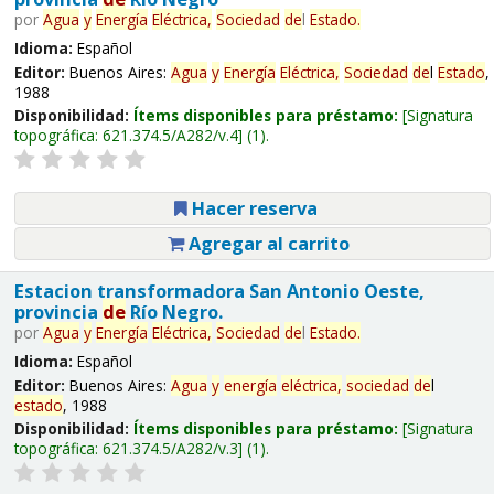
por
Agua
y
Energía
Eléctrica,
Sociedad
de
l
Estado
.
Idioma:
Español
Editor:
Buenos Aires:
Agua
y
Energía
Eléctrica,
Sociedad
de
l
Estado
,
1988
Disponibilidad:
Ítems disponibles para préstamo:
Signatura
topográfica:
621.374.5/A282/v.4
(1).
Hacer reserva
Agregar al carrito
Estacion transformadora San Antonio Oeste,
provincia
de
Río Negro.
por
Agua
y
Energía
Eléctrica,
Sociedad
de
l
Estado
.
Idioma:
Español
Editor:
Buenos Aires:
Agua
y
energía
eléctrica,
sociedad
de
l
estado
, 1988
Disponibilidad:
Ítems disponibles para préstamo:
Signatura
topográfica:
621.374.5/A282/v.3
(1).