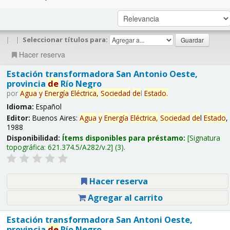
|
|
Seleccionar títulos para:
Hacer reserva
Estación transformadora San Antonio Oeste,
provincia
de
Río Negro
por
Agua
y
Energía
Eléctrica,
Sociedad
de
l
Estado
.
Idioma:
Español
Editor:
Buenos Aires:
Agua
y
Energía
Eléctrica,
Sociedad
de
l
Estado
,
1988
Disponibilidad:
Ítems disponibles para préstamo:
Signatura
topográfica:
621.374.5/A282/v.2
(3).
Hacer reserva
Agregar al carrito
Estación transformadora San Antoni Oeste,
provincia
de
Río Negro