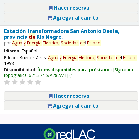
Hacer reserva
Agregar al carrito
Estación transformadora San Antonio Oeste,
provincia
de
Río Negro.
por
Agua
y
Energía
Eléctrica,
Sociedad
de
l
Estado
.
Idioma:
Español
Editor:
Buenos Aires:
Agua
y
Energía
Eléctrica,
Sociedad
de
l
Estado
,
1998
Disponibilidad:
Ítems disponibles para préstamo:
Signatura
topográfica:
621.374.5/A282/v.1
(1).
Hacer reserva
Agregar al carrito