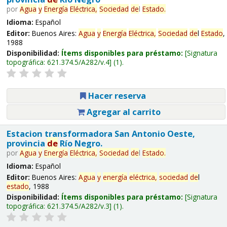
por
Agua
y
Energía
Eléctrica,
Sociedad
de
l
Estado
.
Idioma:
Español
Editor:
Buenos Aires:
Agua
y
Energía
Eléctrica,
Sociedad
de
l
Estado
,
1988
Disponibilidad:
Ítems disponibles para préstamo:
Signatura
topográfica:
621.374.5/A282/v.4
(1).
Hacer reserva
Agregar al carrito
Estacion transformadora San Antonio Oeste,
provincia
de
Río Negro.
por
Agua
y
Energía
Eléctrica,
Sociedad
de
l
Estado
.
Idioma:
Español
Editor:
Buenos Aires:
Agua
y
energía
eléctrica,
sociedad
de
l
estado
, 1988
Disponibilidad:
Ítems disponibles para préstamo:
Signatura
topográfica:
621.374.5/A282/v.3
(1).