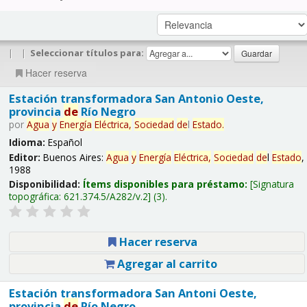
|
|
Seleccionar títulos para:
Hacer reserva
Estación transformadora San Antonio Oeste,
provincia
de
Río Negro
por
Agua
y
Energía
Eléctrica,
Sociedad
de
l
Estado
.
Idioma:
Español
Editor:
Buenos Aires:
Agua
y
Energía
Eléctrica,
Sociedad
de
l
Estado
,
1988
Disponibilidad:
Ítems disponibles para préstamo:
Signatura
topográfica:
621.374.5/A282/v.2
(3).
Hacer reserva
Agregar al carrito
Estación transformadora San Antoni Oeste,
provincia
de
Río Negro