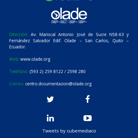
Dirección:
Av. Mariscal Antonio José de Sucre N58-63 y
Fernández Salvador Edif. Olade – San Carlos, Quito –
Ecuador.
Web:
www.olade.org
Teléfono:
(593 2) 259 8122 / 2598 280
Correo:
centro.documentacion@olade.org
Tweets by cubemediaco