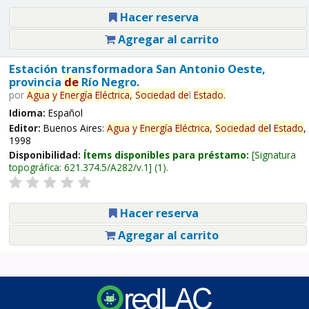
Hacer reserva
Agregar al carrito
Estación transformadora San Antonio Oeste,
provincia
de
Río Negro.
por
Agua
y
Energía
Eléctrica,
Sociedad
de
l
Estado
.
Idioma:
Español
Editor:
Buenos Aires:
Agua
y
Energía
Eléctrica,
Sociedad
de
l
Estado
,
1998
Disponibilidad:
Ítems disponibles para préstamo:
Signatura
topográfica:
621.374.5/A282/v.1
(1).
Hacer reserva
Agregar al carrito