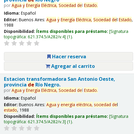
por
Agua
y
Energía
Eléctrica,
Sociedad
de
l
Estado
.
Idioma:
Español
Editor:
Buenos Aires:
Agua
y
Energía
Eléctrica,
Sociedad
de
l
Estado
,
1988
Disponibilidad:
Ítems disponibles para préstamo:
Signatura
topográfica:
621.374.5/A282/v.4
(1).
Hacer reserva
Agregar al carrito
Estacion transformadora San Antonio Oeste,
provincia
de
Río Negro.
por
Agua
y
Energía
Eléctrica,
Sociedad
de
l
Estado
.
Idioma:
Español
Editor:
Buenos Aires:
Agua
y
energía
eléctrica,
sociedad
de
l
estado
, 1988
Disponibilidad:
Ítems disponibles para préstamo:
Signatura
topográfica:
621.374.5/A282/v.3
(1).