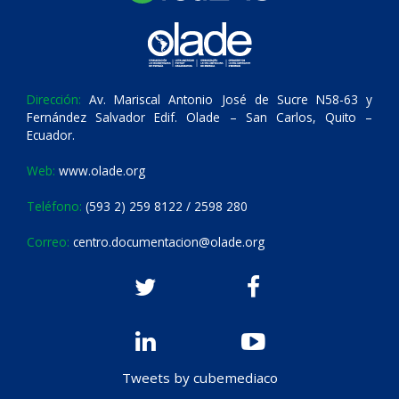
Dirección:
Av. Mariscal Antonio José de Sucre N58-63 y
Fernández Salvador Edif. Olade – San Carlos, Quito –
Ecuador.
Web:
www.olade.org
Teléfono:
(593 2) 259 8122 / 2598 280
Correo:
centro.documentacion@olade.org
Tweets by cubemediaco