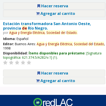
Hacer reserva
Agregar al carrito
Estación transformadora San Antonio Oeste,
provincia
de
Río Negro.
por
Agua
y
Energía
Eléctrica,
Sociedad
de
l
Estado
.
Idioma:
Español
Editor:
Buenos Aires:
Agua
y
Energía
Eléctrica,
Sociedad
de
l
Estado
,
1998
Disponibilidad:
Ítems disponibles para préstamo:
Signatura
topográfica:
621.374.5/A282/v.1
(1).
Hacer reserva
Agregar al carrito