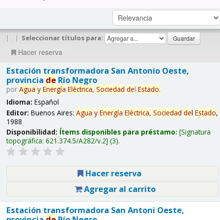
|
|
Seleccionar títulos para:
Hacer reserva
Estación transformadora San Antonio Oeste,
provincia
de
Río Negro
por
Agua
y
Energía
Eléctrica,
Sociedad
de
l
Estado
.
Idioma:
Español
Editor:
Buenos Aires:
Agua
y
Energía
Eléctrica,
Sociedad
de
l
Estado
,
1988
Disponibilidad:
Ítems disponibles para préstamo:
Signatura
topográfica:
621.374.5/A282/v.2
(3).
Hacer reserva
Agregar al carrito
Estación transformadora San Antoni Oeste,
provincia
de
Río Negro