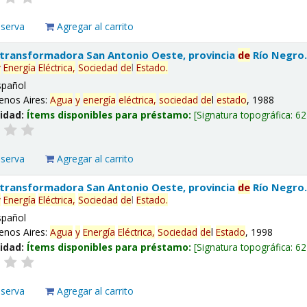
eserva
Agregar al carrito
 transformadora San Antonio Oeste, provincia
de
Río Negro
y
Energía
Eléctrica,
Sociedad
de
l
Estado
.
spañol
enos Aires:
Agua
y
energía
eléctrica,
sociedad
de
l
estado
, 1988
lidad:
Ítems disponibles para préstamo:
Signatura topográfica:
62
eserva
Agregar al carrito
 transformadora San Antonio Oeste, provincia
de
Río Negro
y
Energía
Eléctrica,
Sociedad
de
l
Estado
.
spañol
enos Aires:
Agua
y
Energía
Eléctrica,
Sociedad
de
l
Estado
, 1998
lidad:
Ítems disponibles para préstamo:
Signatura topográfica:
62
eserva
Agregar al carrito