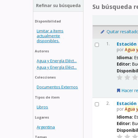
Refinar su búsqueda
Su búsqueda re
Disponibilidad
Limitar a ítems
Quitar resaltad
actualmente
disponibles.
1.
Estación
por
Agua
Autores
Idioma:
E
Agua y Energía Eléct...
Editor:
Bu
Agua y Energía Eléct...
Disponibi
Colecciones
Documentos Externos
Hacer r
Tipos de ítem
2.
Estación
Libros
por
Agua
Idioma:
E
Lugares
Editor:
Bu
Argentina
Disponibi
Temas