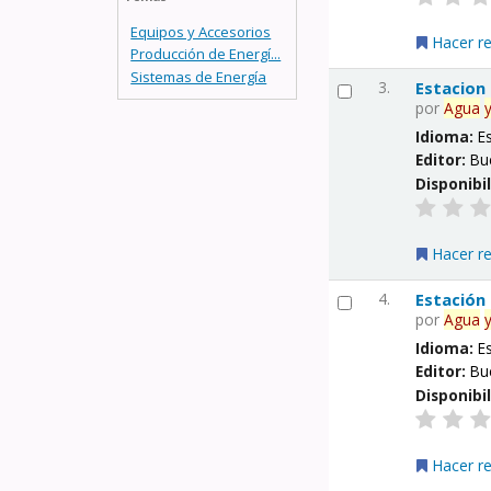
Equipos y Accesorios
Hacer r
Producción de Energí...
Sistemas de Energía
3.
Estacion
por
Agua
Idioma:
E
Editor:
Bu
Disponibi
Hacer r
4.
Estación
por
Agua
Idioma:
E
Editor:
Bu
Disponibi
Hacer r