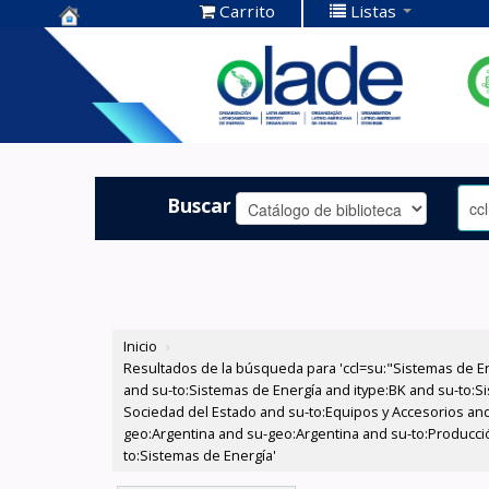
Carrito
Listas
Centro de
Documentación
OLADE -
Buscar
Inicio
›
Resultados de la búsqueda para 'ccl=su:"Sistemas de E
and su-to:Sistemas de Energía and itype:BK and su-to:Si
Sociedad del Estado and su-to:Equipos y Accesorios and
geo:Argentina and su-geo:Argentina and su-to:Producció
to:Sistemas de Energía'