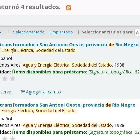
tornó 4 resultados.
|
Seleccionar todo
Limpiar todo
|
Seleccionar títulos para:
o
 transformadora San Antonio Oeste, provincia
de
Río Negro
y
Energía
Eléctrica,
Sociedad
de
l
Estado
.
spañol
enos Aires:
Agua
y
Energía
Eléctrica,
Sociedad
de
l
Estado
, 1988
lidad:
Ítems disponibles para préstamo:
Signatura topográfica:
62
eserva
Agregar al carrito
 transformadora San Antoni Oeste, provincia
de
Río Negro
y
Energía
Eléctrica,
Sociedad
de
l
Estado
.
spañol
enos Aires:
Agua
y
Energía
Eléctrica,
Sociedad
de
l
Estado
, 1988
lidad:
Ítems disponibles para préstamo:
Signatura topográfica:
62