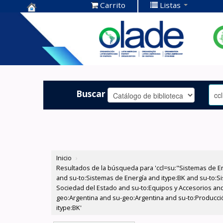
Carrito
Listas
Centro de
Documentación
OLADE -
Buscar
Inicio
›
Resultados de la búsqueda para 'ccl=su:"Sistemas de E
and su-to:Sistemas de Energía and itype:BK and su-to:Si
Sociedad del Estado and su-to:Equipos y Accesorios and
geo:Argentina and su-geo:Argentina and su-to:Producció
itype:BK'