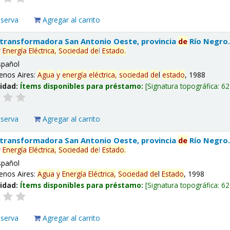
eserva
Agregar al carrito
 transformadora San Antonio Oeste, provincia
de
Río Negro
y
Energía
Eléctrica,
Sociedad
de
l
Estado
.
spañol
enos Aires:
Agua
y
energía
eléctrica,
sociedad
de
l
estado
, 1988
lidad:
Ítems disponibles para préstamo:
Signatura topográfica:
62
eserva
Agregar al carrito
 transformadora San Antonio Oeste, provincia
de
Río Negro
y
Energía
Eléctrica,
Sociedad
de
l
Estado
.
spañol
enos Aires:
Agua
y
Energía
Eléctrica,
Sociedad
de
l
Estado
, 1998
lidad:
Ítems disponibles para préstamo:
Signatura topográfica:
62
eserva
Agregar al carrito