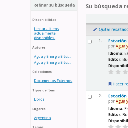
Refinar su búsqueda
Su búsqueda re
Disponibilidad
Limitar a ítems
Quitar resaltad
actualmente
disponibles.
1.
Estación
por
Agua
Autores
Idioma:
E
Agua y Energía Eléct...
Editor:
Bu
Agua y Energía Eléct...
Disponibi
Colecciones
Documentos Externos
Hacer r
Tipos de ítem
2.
Estación
Libros
por
Agua
Idioma:
E
Lugares
Editor:
Bu
Argentina
Disponibi
Temas