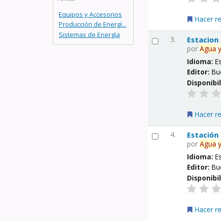
Equipos y Accesorios
Hacer r
Producción de Energí...
Sistemas de Energía
3.
Estacion
por
Agua
Idioma:
E
Editor:
Bu
Disponibi
Hacer r
4.
Estación
por
Agua
Idioma:
E
Editor:
Bu
Disponibi
Hacer r