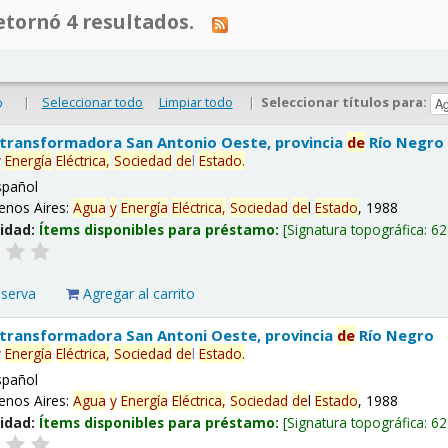
tornó 4 resultados.
|
Seleccionar todo
Limpiar todo
|
Seleccionar títulos para:
o
 transformadora San Antonio Oeste, provincia
de
Río Negro
y
Energía
Eléctrica,
Sociedad
de
l
Estado
.
spañol
enos Aires:
Agua
y
Energía
Eléctrica,
Sociedad
de
l
Estado
, 1988
lidad:
Ítems disponibles para préstamo:
Signatura topográfica:
62
eserva
Agregar al carrito
 transformadora San Antoni Oeste, provincia
de
Río Negro
y
Energía
Eléctrica,
Sociedad
de
l
Estado
.
spañol
enos Aires:
Agua
y
Energía
Eléctrica,
Sociedad
de
l
Estado
, 1988
lidad:
Ítems disponibles para préstamo:
Signatura topográfica:
62