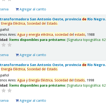
eserva
Agregar al carrito
 transformadora San Antonio Oeste, provincia
de
Río Negro
y
Energía
Eléctrica,
Sociedad
de
l
Estado
.
spañol
enos Aires:
Agua
y
energía
eléctrica,
sociedad
de
l
estado
, 1988
lidad:
Ítems disponibles para préstamo:
Signatura topográfica:
62
eserva
Agregar al carrito
 transformadora San Antonio Oeste, provincia
de
Río Negro
y
Energía
Eléctrica,
Sociedad
de
l
Estado
.
spañol
enos Aires:
Agua
y
Energía
Eléctrica,
Sociedad
de
l
Estado
, 1998
lidad:
Ítems disponibles para préstamo:
Signatura topográfica:
62
eserva
Agregar al carrito