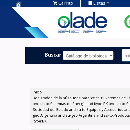
Carrito
Listas
Centro de
Documentación
OLADE -
Buscar
Inicio
›
Resultados de la búsqueda para 'ccl=su:"Sistemas de E
and su-to:Sistemas de Energía and itype:BK and su-to:Si
Sociedad del Estado and su-to:Equipos y Accesorios and
geo:Argentina and su-geo:Argentina and su-to:Producció
itype:BK'