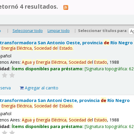
tornó 4 resultados.
|
Seleccionar todo
Limpiar todo
|
Seleccionar títulos para:
o
 transformadora San Antonio Oeste, provincia
de
Río Negro
y
Energía
Eléctrica,
Sociedad
de
l
Estado
.
spañol
enos Aires:
Agua
y
Energía
Eléctrica,
Sociedad
de
l
Estado
, 1988
lidad:
Ítems disponibles para préstamo:
Signatura topográfica:
62
eserva
Agregar al carrito
 transformadora San Antoni Oeste, provincia
de
Río Negro
y
Energía
Eléctrica,
Sociedad
de
l
Estado
.
spañol
enos Aires:
Agua
y
Energía
Eléctrica,
Sociedad
de
l
Estado
, 1988
lidad:
Ítems disponibles para préstamo:
Signatura topográfica:
62