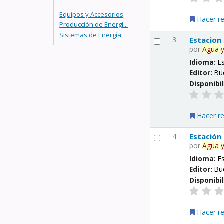
Equipos y Accesorios
Hacer r
Producción de Energí...
Sistemas de Energía
3.
Estacion
por
Agua
Idioma:
E
Editor:
Bu
Disponibi
Hacer r
4.
Estación
por
Agua
Idioma:
E
Editor:
Bu
Disponibi
Hacer r