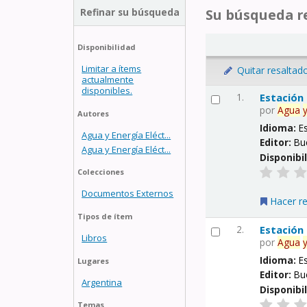
Refinar su búsqueda
Su búsqueda re
Disponibilidad
Limitar a ítems
Quitar resaltad
actualmente
disponibles.
1.
Estación
por
Agua
Autores
Idioma:
E
Agua y Energía Eléct...
Editor:
Bu
Agua y Energía Eléct...
Disponibi
Colecciones
Documentos Externos
Hacer r
Tipos de ítem
2.
Estación
Libros
por
Agua
Idioma:
E
Lugares
Editor:
Bu
Argentina
Disponibi
Temas