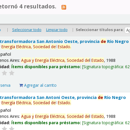
tornó 4 resultados.
|
Seleccionar todo
Limpiar todo
|
Seleccionar títulos para:
o
 transformadora San Antonio Oeste, provincia
de
Río Negro
y
Energía
Eléctrica,
Sociedad
de
l
Estado
.
spañol
enos Aires:
Agua
y
Energía
Eléctrica,
Sociedad
de
l
Estado
, 1988
lidad:
Ítems disponibles para préstamo:
Signatura topográfica:
62
eserva
Agregar al carrito
 transformadora San Antoni Oeste, provincia
de
Río Negro
y
Energía
Eléctrica,
Sociedad
de
l
Estado
.
spañol
enos Aires:
Agua
y
Energía
Eléctrica,
Sociedad
de
l
Estado
, 1988
lidad:
Ítems disponibles para préstamo:
Signatura topográfica:
62