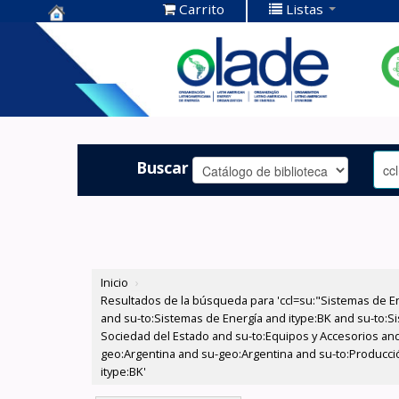
Carrito
Listas
Centro de
Documentación
OLADE -
Buscar
Inicio
›
Resultados de la búsqueda para 'ccl=su:"Sistemas de E
and su-to:Sistemas de Energía and itype:BK and su-to:Si
Sociedad del Estado and su-to:Equipos y Accesorios and
geo:Argentina and su-geo:Argentina and su-to:Producció
itype:BK'