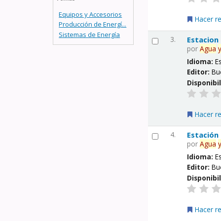
Equipos y Accesorios
Hacer r
Producción de Energí...
Sistemas de Energía
3.
Estacion
por
Agua
Idioma:
E
Editor:
Bu
Disponibi
Hacer r
4.
Estación
por
Agua
Idioma:
E
Editor:
Bu
Disponibi
Hacer r