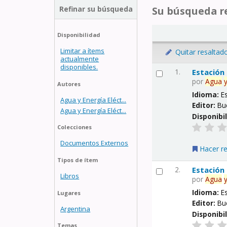
Refinar su búsqueda
Su búsqueda re
Disponibilidad
Limitar a ítems
Quitar resaltad
actualmente
disponibles.
1.
Estación
por
Agua
Autores
Idioma:
E
Agua y Energía Eléct...
Editor:
Bu
Agua y Energía Eléct...
Disponibi
Colecciones
Documentos Externos
Hacer r
Tipos de ítem
2.
Estación
Libros
por
Agua
Idioma:
E
Lugares
Editor:
Bu
Argentina
Disponibi
Temas