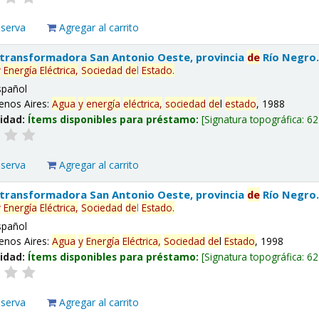
eserva
Agregar al carrito
 transformadora San Antonio Oeste, provincia
de
Río Negro
y
Energía
Eléctrica,
Sociedad
de
l
Estado
.
spañol
enos Aires:
Agua
y
energía
eléctrica,
sociedad
de
l
estado
, 1988
lidad:
Ítems disponibles para préstamo:
Signatura topográfica:
62
eserva
Agregar al carrito
 transformadora San Antonio Oeste, provincia
de
Río Negro
y
Energía
Eléctrica,
Sociedad
de
l
Estado
.
spañol
enos Aires:
Agua
y
Energía
Eléctrica,
Sociedad
de
l
Estado
, 1998
lidad:
Ítems disponibles para préstamo:
Signatura topográfica:
62
eserva
Agregar al carrito