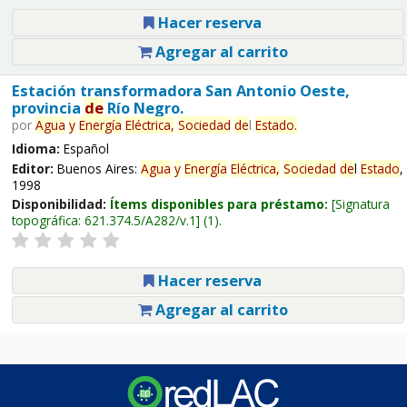
Hacer reserva
Agregar al carrito
Estación transformadora San Antonio Oeste,
provincia
de
Río Negro.
por
Agua
y
Energía
Eléctrica,
Sociedad
de
l
Estado
.
Idioma:
Español
Editor:
Buenos Aires:
Agua
y
Energía
Eléctrica,
Sociedad
de
l
Estado
,
1998
Disponibilidad:
Ítems disponibles para préstamo:
Signatura
topográfica:
621.374.5/A282/v.1
(1).
Hacer reserva
Agregar al carrito