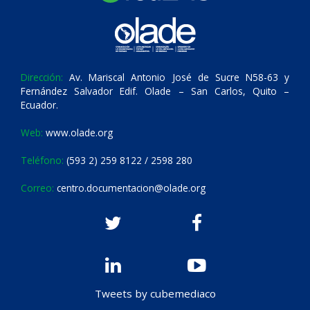
Dirección:
Av. Mariscal Antonio José de Sucre N58-63 y
Fernández Salvador Edif. Olade – San Carlos, Quito –
Ecuador.
Web:
www.olade.org
Teléfono:
(593 2) 259 8122 / 2598 280
Correo:
centro.documentacion@olade.org
Tweets by cubemediaco