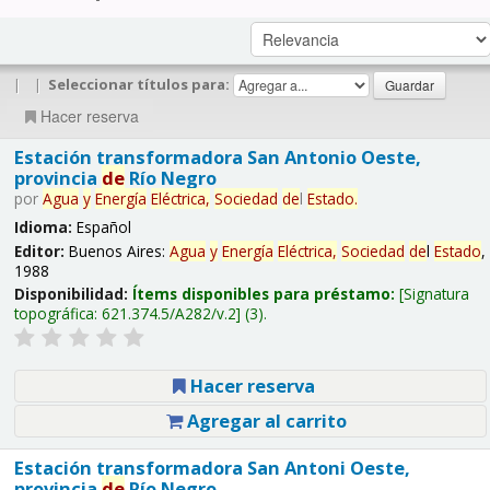
|
|
Seleccionar títulos para:
Hacer reserva
Estación transformadora San Antonio Oeste,
provincia
de
Río Negro
por
Agua
y
Energía
Eléctrica,
Sociedad
de
l
Estado
.
Idioma:
Español
Editor:
Buenos Aires:
Agua
y
Energía
Eléctrica,
Sociedad
de
l
Estado
,
1988
Disponibilidad:
Ítems disponibles para préstamo:
Signatura
topográfica:
621.374.5/A282/v.2
(3).
Hacer reserva
Agregar al carrito
Estación transformadora San Antoni Oeste,
provincia
de
Río Negro