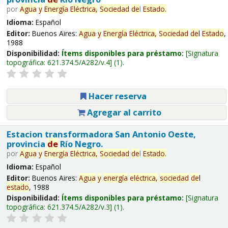
por
Agua
y
Energía
Eléctrica,
Sociedad
de
l
Estado
.
Idioma:
Español
Editor:
Buenos Aires:
Agua
y
Energía
Eléctrica,
Sociedad
de
l
Estado
,
1988
Disponibilidad:
Ítems disponibles para préstamo:
Signatura
topográfica:
621.374.5/A282/v.4
(1).
Hacer reserva
Agregar al carrito
Estacion transformadora San Antonio Oeste,
provincia
de
Río Negro.
por
Agua
y
Energía
Eléctrica,
Sociedad
de
l
Estado
.
Idioma:
Español
Editor:
Buenos Aires:
Agua
y
energía
eléctrica,
sociedad
de
l
estado
, 1988
Disponibilidad:
Ítems disponibles para préstamo:
Signatura
topográfica:
621.374.5/A282/v.3
(1).