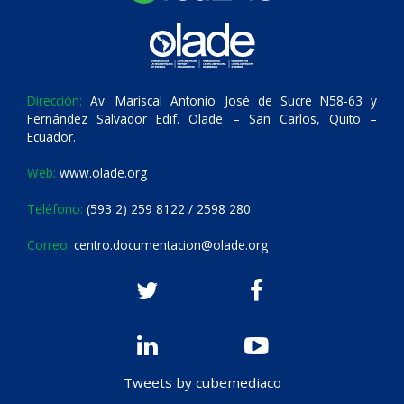
Dirección:
Av. Mariscal Antonio José de Sucre N58-63 y
Fernández Salvador Edif. Olade – San Carlos, Quito –
Ecuador.
Web:
www.olade.org
Teléfono:
(593 2) 259 8122 / 2598 280
Correo:
centro.documentacion@olade.org
Tweets by cubemediaco