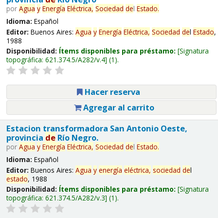
por
Agua
y
Energía
Eléctrica,
Sociedad
de
l
Estado
.
Idioma:
Español
Editor:
Buenos Aires:
Agua
y
Energía
Eléctrica,
Sociedad
de
l
Estado
,
1988
Disponibilidad:
Ítems disponibles para préstamo:
Signatura
topográfica:
621.374.5/A282/v.4
(1).
Hacer reserva
Agregar al carrito
Estacion transformadora San Antonio Oeste,
provincia
de
Río Negro.
por
Agua
y
Energía
Eléctrica,
Sociedad
de
l
Estado
.
Idioma:
Español
Editor:
Buenos Aires:
Agua
y
energía
eléctrica,
sociedad
de
l
estado
, 1988
Disponibilidad:
Ítems disponibles para préstamo:
Signatura
topográfica:
621.374.5/A282/v.3
(1).