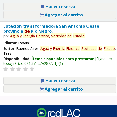
Hacer reserva
Agregar al carrito
Estación transformadora San Antonio Oeste,
provincia
de
Río Negro.
por
Agua
y
Energía
Eléctrica,
Sociedad
de
l
Estado
.
Idioma:
Español
Editor:
Buenos Aires:
Agua
y
Energía
Eléctrica,
Sociedad
de
l
Estado
,
1998
Disponibilidad:
Ítems disponibles para préstamo:
Signatura
topográfica:
621.374.5/A282/v.1
(1).
Hacer reserva
Agregar al carrito