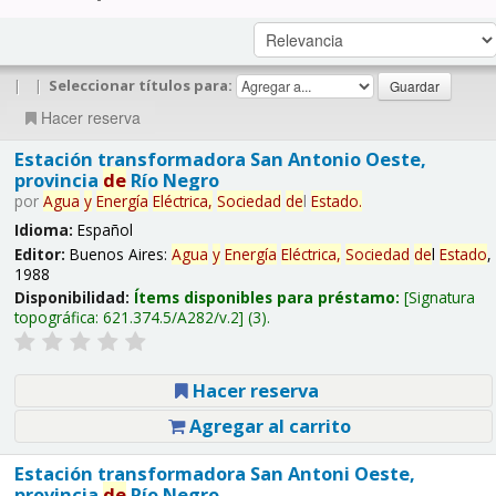
|
|
Seleccionar títulos para:
Hacer reserva
Estación transformadora San Antonio Oeste,
provincia
de
Río Negro
por
Agua
y
Energía
Eléctrica,
Sociedad
de
l
Estado
.
Idioma:
Español
Editor:
Buenos Aires:
Agua
y
Energía
Eléctrica,
Sociedad
de
l
Estado
,
1988
Disponibilidad:
Ítems disponibles para préstamo:
Signatura
topográfica:
621.374.5/A282/v.2
(3).
Hacer reserva
Agregar al carrito
Estación transformadora San Antoni Oeste,
provincia
de
Río Negro