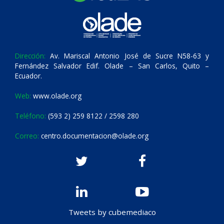
Dirección:
Av. Mariscal Antonio José de Sucre N58-63 y
Fernández Salvador Edif. Olade – San Carlos, Quito –
Ecuador.
Web:
www.olade.org
Teléfono:
(593 2) 259 8122 / 2598 280
Correo:
centro.documentacion@olade.org
Tweets by cubemediaco