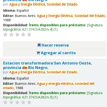
por
Agua
y
Energía
Eléctrica,
Sociedad
de
l
Estado
.
Idioma:
Español
Editor:
Buenos Aires:
Agua
y
Energía
Eléctrica,
Sociedad
de
l
Estado
,
1988
Disponibilidad:
Ítems disponibles para préstamo:
Signatura
topográfica:
621.374.5/A282/v.4
(1).
Hacer reserva
Agregar al carrito
Estacion transformadora San Antonio Oeste,
provincia
de
Río Negro.
por
Agua
y
Energía
Eléctrica,
Sociedad
de
l
Estado
.
Idioma:
Español
Editor:
Buenos Aires:
Agua
y
energía
eléctrica,
sociedad
de
l
estado
, 1988
Disponibilidad:
Ítems disponibles para préstamo:
Signatura
topográfica:
621.374.5/A282/v.3
(1).