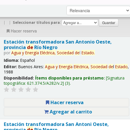
|
|
Seleccionar títulos para:
Hacer reserva
Estación transformadora San Antonio Oeste,
provincia
de
Río Negro
por
Agua
y
Energía
Eléctrica,
Sociedad
de
l
Estado
.
Idioma:
Español
Editor:
Buenos Aires:
Agua
y
Energía
Eléctrica,
Sociedad
de
l
Estado
,
1988
Disponibilidad:
Ítems disponibles para préstamo:
Signatura
topográfica:
621.374.5/A282/v.2
(3).
Hacer reserva
Agregar al carrito
Estación transformadora San Antoni Oeste,
provincia
de
Río Negro