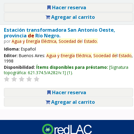
Hacer reserva
Agregar al carrito
Estación transformadora San Antonio Oeste,
provincia
de
Río Negro.
por
Agua
y
Energía
Eléctrica,
Sociedad
de
l
Estado
.
Idioma:
Español
Editor:
Buenos Aires:
Agua
y
Energía
Eléctrica,
Sociedad
de
l
Estado
,
1998
Disponibilidad:
Ítems disponibles para préstamo:
Signatura
topográfica:
621.374.5/A282/v.1
(1).
Hacer reserva
Agregar al carrito