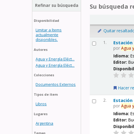
Refinar su búsqueda
Su búsqueda re
Disponibilidad
Limitar a ítems
Quitar resaltad
actualmente
disponibles.
1.
Estación
por
Agua
Autores
Idioma:
E
Agua y Energía Eléct...
Editor:
Bu
Agua y Energía Eléct...
Disponibi
Colecciones
Documentos Externos
Hacer r
Tipos de ítem
2.
Estación
Libros
por
Agua
Idioma:
E
Lugares
Editor:
Bu
Argentina
Disponibi
Temas