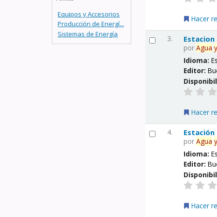
Equipos y Accesorios
Hacer r
Producción de Energí...
Sistemas de Energía
3.
Estacion
por
Agua
Idioma:
E
Editor:
Bu
Disponibi
Hacer r
4.
Estación
por
Agua
Idioma:
E
Editor:
Bu
Disponibi
Hacer r