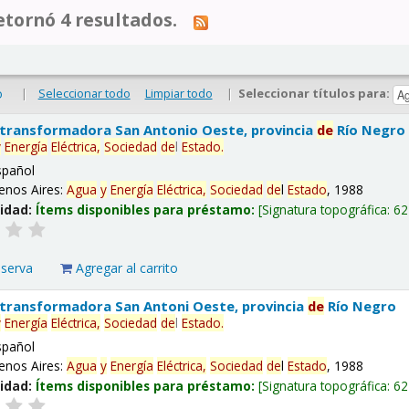
tornó 4 resultados.
|
Seleccionar todo
Limpiar todo
|
Seleccionar títulos para:
o
 transformadora San Antonio Oeste, provincia
de
Río Negro
y
Energía
Eléctrica,
Sociedad
de
l
Estado
.
spañol
enos Aires:
Agua
y
Energía
Eléctrica,
Sociedad
de
l
Estado
, 1988
lidad:
Ítems disponibles para préstamo:
Signatura topográfica:
62
eserva
Agregar al carrito
 transformadora San Antoni Oeste, provincia
de
Río Negro
y
Energía
Eléctrica,
Sociedad
de
l
Estado
.
spañol
enos Aires:
Agua
y
Energía
Eléctrica,
Sociedad
de
l
Estado
, 1988
lidad:
Ítems disponibles para préstamo:
Signatura topográfica:
62