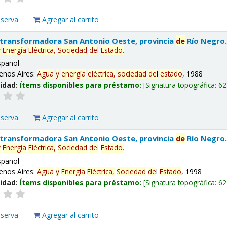
eserva
Agregar al carrito
 transformadora San Antonio Oeste, provincia
de
Río Negro
y
Energía
Eléctrica,
Sociedad
de
l
Estado
.
spañol
enos Aires:
Agua
y
energía
eléctrica,
sociedad
de
l
estado
, 1988
lidad:
Ítems disponibles para préstamo:
Signatura topográfica:
62
eserva
Agregar al carrito
 transformadora San Antonio Oeste, provincia
de
Río Negro
y
Energía
Eléctrica,
Sociedad
de
l
Estado
.
spañol
enos Aires:
Agua
y
Energía
Eléctrica,
Sociedad
de
l
Estado
, 1998
lidad:
Ítems disponibles para préstamo:
Signatura topográfica:
62
eserva
Agregar al carrito