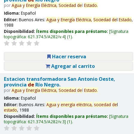
por
Agua
y
Energía
Eléctrica,
Sociedad
de
l
Estado
.
Idioma:
Español
Editor:
Buenos Aires:
Agua
y
Energía
Eléctrica,
Sociedad
de
l
Estado
,
1988
Disponibilidad:
Ítems disponibles para préstamo:
Signatura
topográfica:
621.374.5/A282/v.4
(1).
Hacer reserva
Agregar al carrito
Estacion transformadora San Antonio Oeste,
provincia
de
Río Negro.
por
Agua
y
Energía
Eléctrica,
Sociedad
de
l
Estado
.
Idioma:
Español
Editor:
Buenos Aires:
Agua
y
energía
eléctrica,
sociedad
de
l
estado
, 1988
Disponibilidad:
Ítems disponibles para préstamo:
Signatura
topográfica:
621.374.5/A282/v.3
(1).