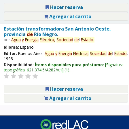
Hacer reserva
Agregar al carrito
Estación transformadora San Antonio Oeste,
provincia
de
Río Negro.
por
Agua
y
Energía
Eléctrica,
Sociedad
de
l
Estado
.
Idioma:
Español
Editor:
Buenos Aires:
Agua
y
Energía
Eléctrica,
Sociedad
de
l
Estado
,
1998
Disponibilidad:
Ítems disponibles para préstamo:
Signatura
topográfica:
621.374.5/A282/v.1
(1).
Hacer reserva
Agregar al carrito