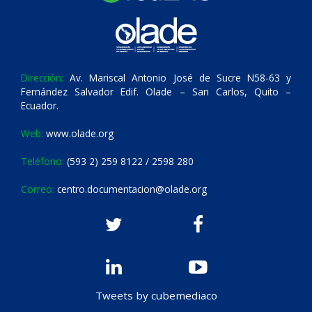
Dirección:
Av. Mariscal Antonio José de Sucre N58-63 y
Fernández Salvador Edif. Olade – San Carlos, Quito –
Ecuador.
Web:
www.olade.org
Teléfono:
(593 2) 259 8122 / 2598 280
Correo:
centro.documentacion@olade.org
Tweets by cubemediaco