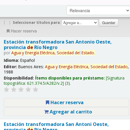
|
|
Seleccionar títulos para:
Hacer reserva
Estación transformadora San Antonio Oeste,
provincia
de
Río Negro
por
Agua
y
Energía
Eléctrica,
Sociedad
de
l
Estado
.
Idioma:
Español
Editor:
Buenos Aires:
Agua
y
Energía
Eléctrica,
Sociedad
de
l
Estado
,
1988
Disponibilidad:
Ítems disponibles para préstamo:
Signatura
topográfica:
621.374.5/A282/v.2
(3).
Hacer reserva
Agregar al carrito
Estación transformadora San Antoni Oeste,
provincia
de
Río Negro