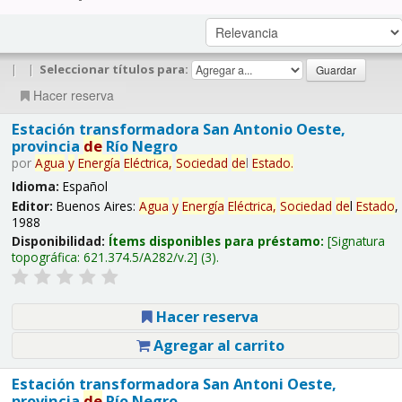
|
|
Seleccionar títulos para:
Hacer reserva
Estación transformadora San Antonio Oeste,
provincia
de
Río Negro
por
Agua
y
Energía
Eléctrica,
Sociedad
de
l
Estado
.
Idioma:
Español
Editor:
Buenos Aires:
Agua
y
Energía
Eléctrica,
Sociedad
de
l
Estado
,
1988
Disponibilidad:
Ítems disponibles para préstamo:
Signatura
topográfica:
621.374.5/A282/v.2
(3).
Hacer reserva
Agregar al carrito
Estación transformadora San Antoni Oeste,
provincia
de
Río Negro