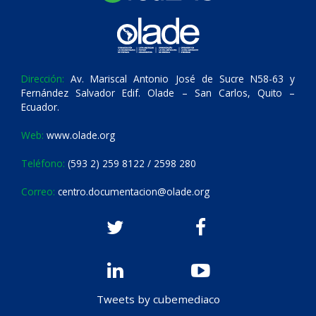
Dirección:
Av. Mariscal Antonio José de Sucre N58-63 y
Fernández Salvador Edif. Olade – San Carlos, Quito –
Ecuador.
Web:
www.olade.org
Teléfono:
(593 2) 259 8122 / 2598 280
Correo:
centro.documentacion@olade.org
Tweets by cubemediaco