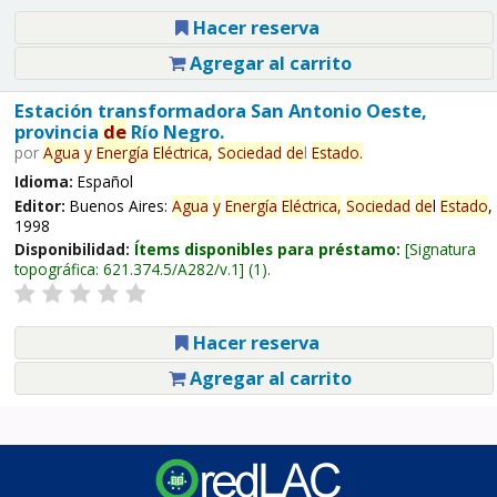
Hacer reserva
Agregar al carrito
Estación transformadora San Antonio Oeste,
provincia
de
Río Negro.
por
Agua
y
Energía
Eléctrica,
Sociedad
de
l
Estado
.
Idioma:
Español
Editor:
Buenos Aires:
Agua
y
Energía
Eléctrica,
Sociedad
de
l
Estado
,
1998
Disponibilidad:
Ítems disponibles para préstamo:
Signatura
topográfica:
621.374.5/A282/v.1
(1).
Hacer reserva
Agregar al carrito