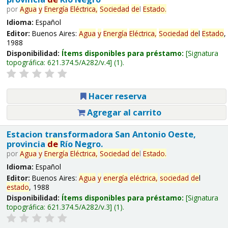
por
Agua
y
Energía
Eléctrica,
Sociedad
de
l
Estado
.
Idioma:
Español
Editor:
Buenos Aires:
Agua
y
Energía
Eléctrica,
Sociedad
de
l
Estado
,
1988
Disponibilidad:
Ítems disponibles para préstamo:
Signatura
topográfica:
621.374.5/A282/v.4
(1).
Hacer reserva
Agregar al carrito
Estacion transformadora San Antonio Oeste,
provincia
de
Río Negro.
por
Agua
y
Energía
Eléctrica,
Sociedad
de
l
Estado
.
Idioma:
Español
Editor:
Buenos Aires:
Agua
y
energía
eléctrica,
sociedad
de
l
estado
, 1988
Disponibilidad:
Ítems disponibles para préstamo:
Signatura
topográfica:
621.374.5/A282/v.3
(1).