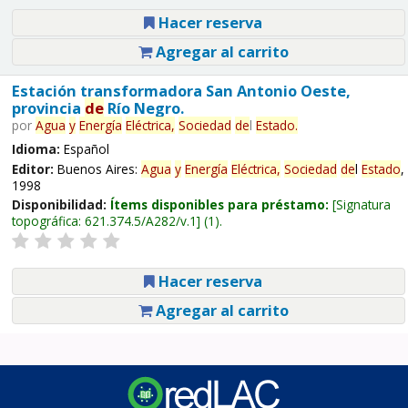
Hacer reserva
Agregar al carrito
Estación transformadora San Antonio Oeste,
provincia
de
Río Negro.
por
Agua
y
Energía
Eléctrica,
Sociedad
de
l
Estado
.
Idioma:
Español
Editor:
Buenos Aires:
Agua
y
Energía
Eléctrica,
Sociedad
de
l
Estado
,
1998
Disponibilidad:
Ítems disponibles para préstamo:
Signatura
topográfica:
621.374.5/A282/v.1
(1).
Hacer reserva
Agregar al carrito