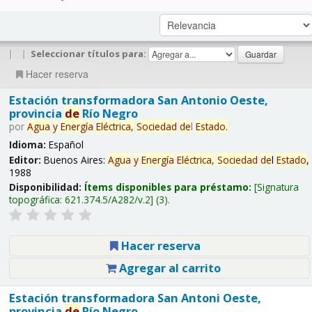
|
|
Seleccionar títulos para:
Hacer reserva
Estación transformadora San Antonio Oeste,
provincia
de
Río Negro
por
Agua
y
Energía
Eléctrica,
Sociedad
de
l
Estado
.
Idioma:
Español
Editor:
Buenos Aires:
Agua
y
Energía
Eléctrica,
Sociedad
de
l
Estado
,
1988
Disponibilidad:
Ítems disponibles para préstamo:
Signatura
topográfica:
621.374.5/A282/v.2
(3).
Hacer reserva
Agregar al carrito
Estación transformadora San Antoni Oeste,
provincia
de
Río Negro