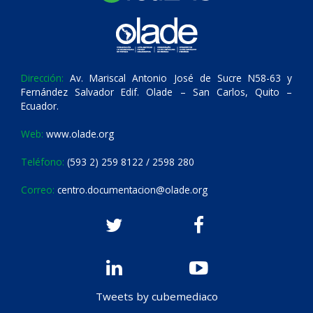
Dirección:
Av. Mariscal Antonio José de Sucre N58-63 y
Fernández Salvador Edif. Olade – San Carlos, Quito –
Ecuador.
Web:
www.olade.org
Teléfono:
(593 2) 259 8122 / 2598 280
Correo:
centro.documentacion@olade.org
Tweets by cubemediaco