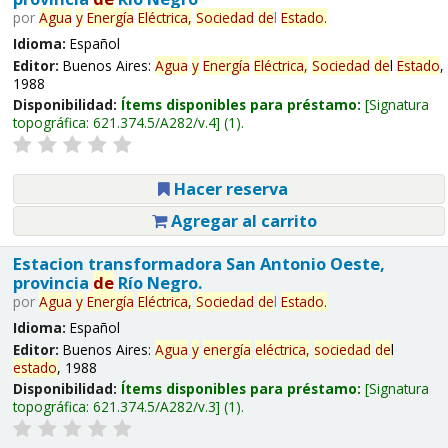
por
Agua
y
Energía
Eléctrica,
Sociedad
de
l
Estado
.
Idioma:
Español
Editor:
Buenos Aires:
Agua
y
Energía
Eléctrica,
Sociedad
de
l
Estado
,
1988
Disponibilidad:
Ítems disponibles para préstamo:
Signatura
topográfica:
621.374.5/A282/v.4
(1).
Hacer reserva
Agregar al carrito
Estacion transformadora San Antonio Oeste,
provincia
de
Río Negro.
por
Agua
y
Energía
Eléctrica,
Sociedad
de
l
Estado
.
Idioma:
Español
Editor:
Buenos Aires:
Agua
y
energía
eléctrica,
sociedad
de
l
estado
, 1988
Disponibilidad:
Ítems disponibles para préstamo:
Signatura
topográfica:
621.374.5/A282/v.3
(1).