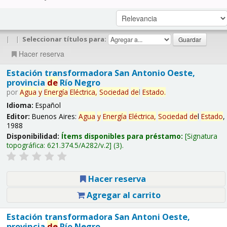
|
|
Seleccionar títulos para:
Hacer reserva
Estación transformadora San Antonio Oeste,
provincia
de
Río Negro
por
Agua
y
Energía
Eléctrica,
Sociedad
de
l
Estado
.
Idioma:
Español
Editor:
Buenos Aires:
Agua
y
Energía
Eléctrica,
Sociedad
de
l
Estado
,
1988
Disponibilidad:
Ítems disponibles para préstamo:
Signatura
topográfica:
621.374.5/A282/v.2
(3).
Hacer reserva
Agregar al carrito
Estación transformadora San Antoni Oeste,
provincia
de
Río Negro