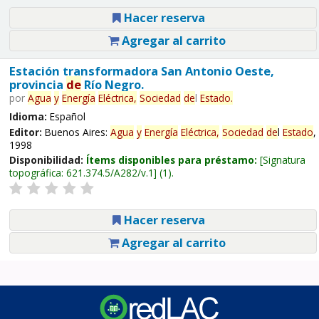
Hacer reserva
Agregar al carrito
Estación transformadora San Antonio Oeste,
provincia
de
Río Negro.
por
Agua
y
Energía
Eléctrica,
Sociedad
de
l
Estado
.
Idioma:
Español
Editor:
Buenos Aires:
Agua
y
Energía
Eléctrica,
Sociedad
de
l
Estado
,
1998
Disponibilidad:
Ítems disponibles para préstamo:
Signatura
topográfica:
621.374.5/A282/v.1
(1).
Hacer reserva
Agregar al carrito