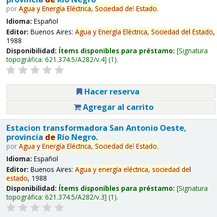
por
Agua
y
Energía
Eléctrica,
Sociedad
de
l
Estado
.
Idioma:
Español
Editor:
Buenos Aires:
Agua
y
Energía
Eléctrica,
Sociedad
de
l
Estado
,
1988
Disponibilidad:
Ítems disponibles para préstamo:
Signatura
topográfica:
621.374.5/A282/v.4
(1).
Hacer reserva
Agregar al carrito
Estacion transformadora San Antonio Oeste,
provincia
de
Río Negro.
por
Agua
y
Energía
Eléctrica,
Sociedad
de
l
Estado
.
Idioma:
Español
Editor:
Buenos Aires:
Agua
y
energía
eléctrica,
sociedad
de
l
estado
, 1988
Disponibilidad:
Ítems disponibles para préstamo:
Signatura
topográfica:
621.374.5/A282/v.3
(1).