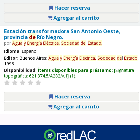
Hacer reserva
Agregar al carrito
Estación transformadora San Antonio Oeste,
provincia
de
Río Negro.
por
Agua
y
Energía
Eléctrica,
Sociedad
de
l
Estado
.
Idioma:
Español
Editor:
Buenos Aires:
Agua
y
Energía
Eléctrica,
Sociedad
de
l
Estado
,
1998
Disponibilidad:
Ítems disponibles para préstamo:
Signatura
topográfica:
621.374.5/A282/v.1
(1).
Hacer reserva
Agregar al carrito