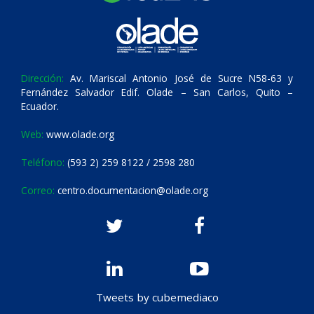
Dirección:
Av. Mariscal Antonio José de Sucre N58-63 y
Fernández Salvador Edif. Olade – San Carlos, Quito –
Ecuador.
Web:
www.olade.org
Teléfono:
(593 2) 259 8122 / 2598 280
Correo:
centro.documentacion@olade.org
Tweets by cubemediaco