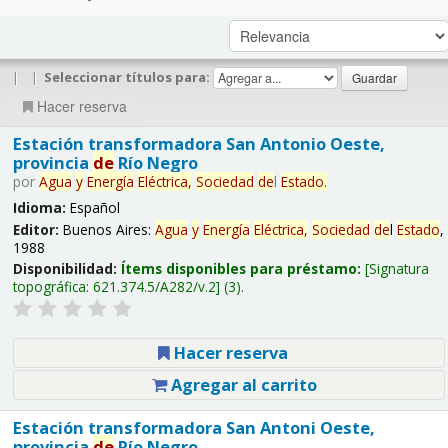
|
|
Seleccionar títulos para:
Hacer reserva
Estación transformadora San Antonio Oeste,
provincia
de
Río Negro
por
Agua
y
Energía
Eléctrica,
Sociedad
de
l
Estado
.
Idioma:
Español
Editor:
Buenos Aires:
Agua
y
Energía
Eléctrica,
Sociedad
de
l
Estado
,
1988
Disponibilidad:
Ítems disponibles para préstamo:
Signatura
topográfica:
621.374.5/A282/v.2
(3).
Hacer reserva
Agregar al carrito
Estación transformadora San Antoni Oeste,
provincia
de
Río Negro