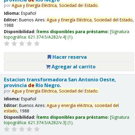
por
Agua
y
Energía
Eléctrica,
Sociedad
de
l
Estado
.
Idioma:
Español
Editor:
Buenos Aires:
Agua
y
Energía
Eléctrica,
Sociedad
de
l
Estado
,
1988
Disponibilidad:
Ítems disponibles para préstamo:
Signatura
topográfica:
621.374.5/A282/v.4
(1).
Hacer reserva
Agregar al carrito
Estacion transformadora San Antonio Oeste,
provincia
de
Río Negro.
por
Agua
y
Energía
Eléctrica,
Sociedad
de
l
Estado
.
Idioma:
Español
Editor:
Buenos Aires:
Agua
y
energía
eléctrica,
sociedad
de
l
estado
, 1988
Disponibilidad:
Ítems disponibles para préstamo:
Signatura
topográfica:
621.374.5/A282/v.3
(1).