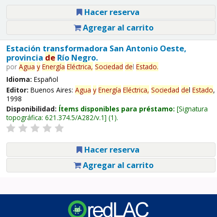
Hacer reserva
Agregar al carrito
Estación transformadora San Antonio Oeste,
provincia
de
Río Negro.
por
Agua
y
Energía
Eléctrica,
Sociedad
de
l
Estado
.
Idioma:
Español
Editor:
Buenos Aires:
Agua
y
Energía
Eléctrica,
Sociedad
de
l
Estado
,
1998
Disponibilidad:
Ítems disponibles para préstamo:
Signatura
topográfica:
621.374.5/A282/v.1
(1).
Hacer reserva
Agregar al carrito