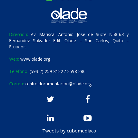
Dirección:
Av. Mariscal Antonio José de Sucre N58-63 y
Fernández Salvador Edif. Olade – San Carlos, Quito –
Ecuador.
Web:
www.olade.org
Teléfono:
(593 2) 259 8122 / 2598 280
Correo:
centro.documentacion@olade.org
Tweets by cubemediaco