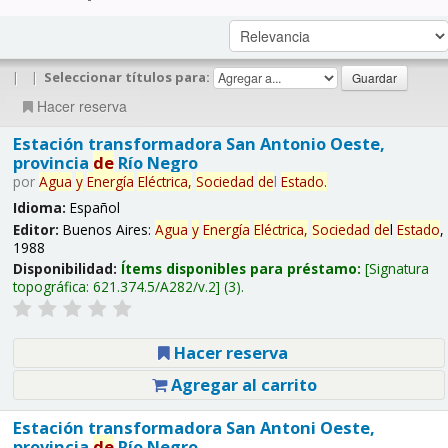
|
|
Seleccionar títulos para:
Hacer reserva
Estación transformadora San Antonio Oeste,
provincia
de
Río Negro
por
Agua
y
Energía
Eléctrica,
Sociedad
de
l
Estado
.
Idioma:
Español
Editor:
Buenos Aires:
Agua
y
Energía
Eléctrica,
Sociedad
de
l
Estado
,
1988
Disponibilidad:
Ítems disponibles para préstamo:
Signatura
topográfica:
621.374.5/A282/v.2
(3).
Hacer reserva
Agregar al carrito
Estación transformadora San Antoni Oeste,
provincia
de
Río Negro