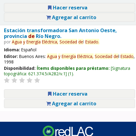
Hacer reserva
Agregar al carrito
Estación transformadora San Antonio Oeste,
provincia
de
Río Negro.
por
Agua
y
Energía
Eléctrica,
Sociedad
de
l
Estado
.
Idioma:
Español
Editor:
Buenos Aires:
Agua
y
Energía
Eléctrica,
Sociedad
de
l
Estado
,
1998
Disponibilidad:
Ítems disponibles para préstamo:
Signatura
topográfica:
621.374.5/A282/v.1
(1).
Hacer reserva
Agregar al carrito