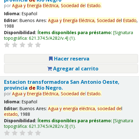
por
Agua
y
Energía
Eléctrica,
Sociedad
de
l
Estado
.
Idioma:
Español
Editor:
Buenos Aires:
Agua
y
Energía
Eléctrica,
Sociedad
de
l
Estado
,
1988
Disponibilidad:
Ítems disponibles para préstamo:
Signatura
topográfica:
621.374.5/A282/v.4
(1).
Hacer reserva
Agregar al carrito
Estacion transformadora San Antonio Oeste,
provincia
de
Río Negro.
por
Agua
y
Energía
Eléctrica,
Sociedad
de
l
Estado
.
Idioma:
Español
Editor:
Buenos Aires:
Agua
y
energía
eléctrica,
sociedad
de
l
estado
, 1988
Disponibilidad:
Ítems disponibles para préstamo:
Signatura
topográfica:
621.374.5/A282/v.3
(1).