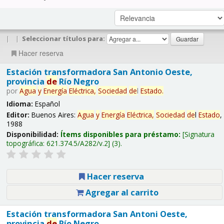
|
|
Seleccionar títulos para:
Hacer reserva
Estación transformadora San Antonio Oeste,
provincia
de
Río Negro
por
Agua
y
Energía
Eléctrica,
Sociedad
de
l
Estado
.
Idioma:
Español
Editor:
Buenos Aires:
Agua
y
Energía
Eléctrica,
Sociedad
de
l
Estado
,
1988
Disponibilidad:
Ítems disponibles para préstamo:
Signatura
topográfica:
621.374.5/A282/v.2
(3).
Hacer reserva
Agregar al carrito
Estación transformadora San Antoni Oeste,
provincia
de
Río Negro