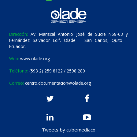
Dirección:
Av. Mariscal Antonio José de Sucre N58-63 y
Fernández Salvador Edif. Olade – San Carlos, Quito –
Ecuador.
Web:
www.olade.org
Teléfono:
(593 2) 259 8122 / 2598 280
Correo:
centro.documentacion@olade.org
Tweets by cubemediaco