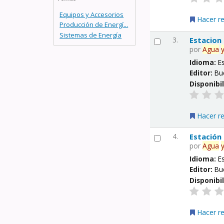
Equipos y Accesorios
Hacer r
Producción de Energí...
Sistemas de Energía
3.
Estacion
por
Agua
Idioma:
E
Editor:
Bu
Disponibi
Hacer r
4.
Estación
por
Agua
Idioma:
E
Editor:
Bu
Disponibi
Hacer r