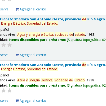
eserva
Agregar al carrito
 transformadora San Antonio Oeste, provincia
de
Río Negro
y
Energía
Eléctrica,
Sociedad
de
l
Estado
.
spañol
enos Aires:
Agua
y
energía
eléctrica,
sociedad
de
l
estado
, 1988
lidad:
Ítems disponibles para préstamo:
Signatura topográfica:
62
eserva
Agregar al carrito
 transformadora San Antonio Oeste, provincia
de
Río Negro
y
Energía
Eléctrica,
Sociedad
de
l
Estado
.
spañol
enos Aires:
Agua
y
Energía
Eléctrica,
Sociedad
de
l
Estado
, 1998
lidad:
Ítems disponibles para préstamo:
Signatura topográfica:
62
eserva
Agregar al carrito