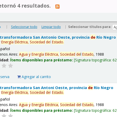
tornó 4 resultados.
|
Seleccionar todo
Limpiar todo
|
Seleccionar títulos para:
o
 transformadora San Antonio Oeste, provincia
de
Río Negro
y
Energía
Eléctrica,
Sociedad
de
l
Estado
.
spañol
enos Aires:
Agua
y
Energía
Eléctrica,
Sociedad
de
l
Estado
, 1988
lidad:
Ítems disponibles para préstamo:
Signatura topográfica:
62
eserva
Agregar al carrito
 transformadora San Antoni Oeste, provincia
de
Río Negro
y
Energía
Eléctrica,
Sociedad
de
l
Estado
.
spañol
enos Aires:
Agua
y
Energía
Eléctrica,
Sociedad
de
l
Estado
, 1988
lidad:
Ítems disponibles para préstamo:
Signatura topográfica:
62