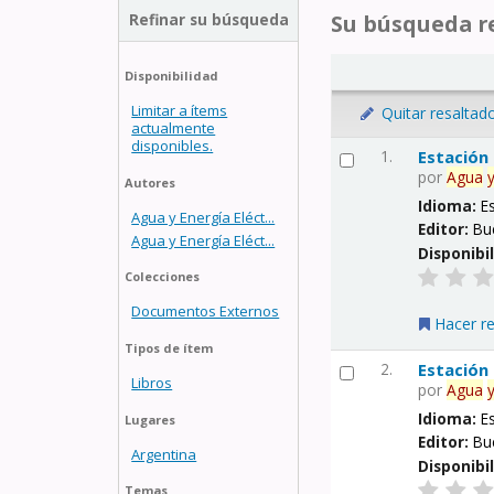
Refinar su búsqueda
Su búsqueda re
Disponibilidad
Limitar a ítems
Quitar resaltad
actualmente
disponibles.
1.
Estación
por
Agua
Autores
Idioma:
E
Agua y Energía Eléct...
Editor:
Bu
Agua y Energía Eléct...
Disponibi
Colecciones
Documentos Externos
Hacer r
Tipos de ítem
2.
Estación
Libros
por
Agua
Idioma:
E
Lugares
Editor:
Bu
Argentina
Disponibi
Temas