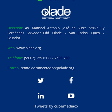
Dirección:
Av. Mariscal Antonio José de Sucre N58-63 y
Fernández Salvador Edif. Olade – San Carlos, Quito –
Ecuador.
Web:
www.olade.org
Teléfono:
(593 2) 259 8122 / 2598 280
Correo:
centro.documentacion@olade.org
Tweets by cubemediaco