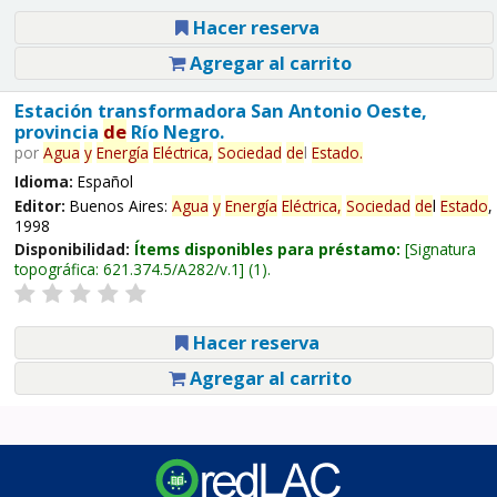
Hacer reserva
Agregar al carrito
Estación transformadora San Antonio Oeste,
provincia
de
Río Negro.
por
Agua
y
Energía
Eléctrica,
Sociedad
de
l
Estado
.
Idioma:
Español
Editor:
Buenos Aires:
Agua
y
Energía
Eléctrica,
Sociedad
de
l
Estado
,
1998
Disponibilidad:
Ítems disponibles para préstamo:
Signatura
topográfica:
621.374.5/A282/v.1
(1).
Hacer reserva
Agregar al carrito