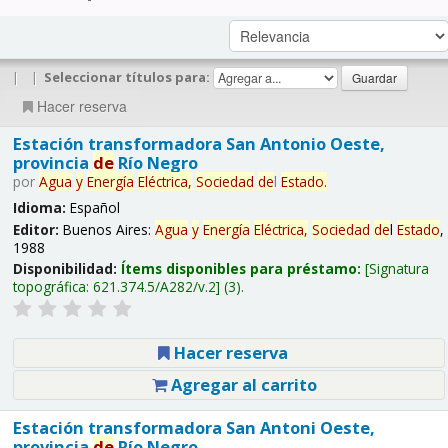
|
|
Seleccionar títulos para:
Hacer reserva
Estación transformadora San Antonio Oeste,
provincia
de
Río Negro
por
Agua
y
Energía
Eléctrica,
Sociedad
de
l
Estado
.
Idioma:
Español
Editor:
Buenos Aires:
Agua
y
Energía
Eléctrica,
Sociedad
de
l
Estado
,
1988
Disponibilidad:
Ítems disponibles para préstamo:
Signatura
topográfica:
621.374.5/A282/v.2
(3).
Hacer reserva
Agregar al carrito
Estación transformadora San Antoni Oeste,
provincia
de
Río Negro