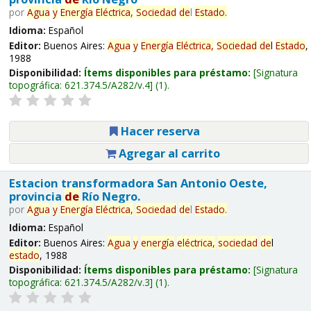
por
Agua
y
Energía
Eléctrica,
Sociedad
de
l
Estado
.
Idioma:
Español
Editor:
Buenos Aires:
Agua
y
Energía
Eléctrica,
Sociedad
de
l
Estado
,
1988
Disponibilidad:
Ítems disponibles para préstamo:
Signatura
topográfica:
621.374.5/A282/v.4
(1).
Hacer reserva
Agregar al carrito
Estacion transformadora San Antonio Oeste,
provincia
de
Río Negro.
por
Agua
y
Energía
Eléctrica,
Sociedad
de
l
Estado
.
Idioma:
Español
Editor:
Buenos Aires:
Agua
y
energía
eléctrica,
sociedad
de
l
estado
, 1988
Disponibilidad:
Ítems disponibles para préstamo:
Signatura
topográfica:
621.374.5/A282/v.3
(1).