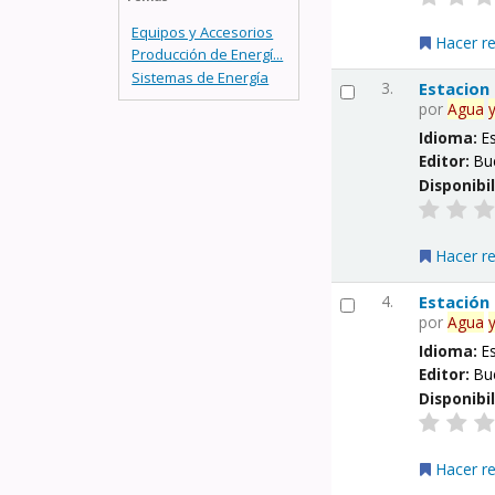
Equipos y Accesorios
Hacer r
Producción de Energí...
Sistemas de Energía
3.
Estacion
por
Agua
Idioma:
E
Editor:
Bu
Disponibi
Hacer r
4.
Estación
por
Agua
Idioma:
E
Editor:
Bu
Disponibi
Hacer r