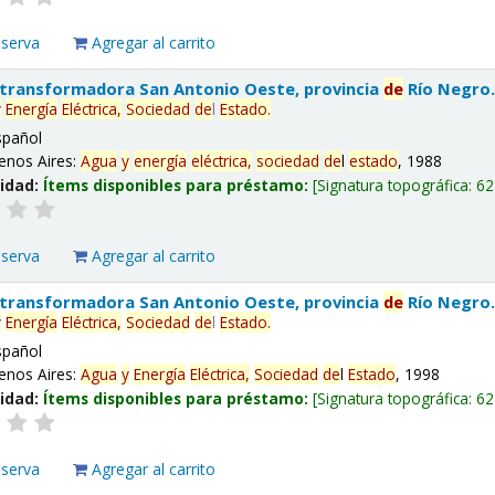
eserva
Agregar al carrito
 transformadora San Antonio Oeste, provincia
de
Río Negro
y
Energía
Eléctrica,
Sociedad
de
l
Estado
.
spañol
enos Aires:
Agua
y
energía
eléctrica,
sociedad
de
l
estado
, 1988
lidad:
Ítems disponibles para préstamo:
Signatura topográfica:
62
eserva
Agregar al carrito
 transformadora San Antonio Oeste, provincia
de
Río Negro
y
Energía
Eléctrica,
Sociedad
de
l
Estado
.
spañol
enos Aires:
Agua
y
Energía
Eléctrica,
Sociedad
de
l
Estado
, 1998
lidad:
Ítems disponibles para préstamo:
Signatura topográfica:
62
eserva
Agregar al carrito