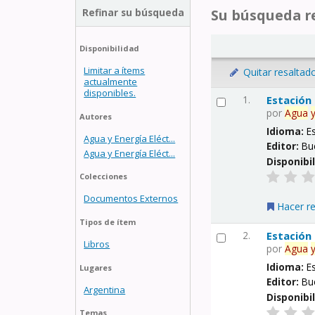
Refinar su búsqueda
Su búsqueda re
Disponibilidad
Limitar a ítems
Quitar resaltad
actualmente
disponibles.
1.
Estación
por
Agua
Autores
Idioma:
E
Agua y Energía Eléct...
Editor:
Bu
Agua y Energía Eléct...
Disponibi
Colecciones
Documentos Externos
Hacer r
Tipos de ítem
2.
Estación
Libros
por
Agua
Idioma:
E
Lugares
Editor:
Bu
Argentina
Disponibi
Temas