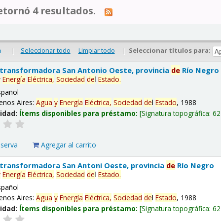
tornó 4 resultados.
|
Seleccionar todo
Limpiar todo
|
Seleccionar títulos para:
o
 transformadora San Antonio Oeste, provincia
de
Río Negro
y
Energía
Eléctrica,
Sociedad
de
l
Estado
.
spañol
enos Aires:
Agua
y
Energía
Eléctrica,
Sociedad
de
l
Estado
, 1988
lidad:
Ítems disponibles para préstamo:
Signatura topográfica:
62
eserva
Agregar al carrito
 transformadora San Antoni Oeste, provincia
de
Río Negro
y
Energía
Eléctrica,
Sociedad
de
l
Estado
.
spañol
enos Aires:
Agua
y
Energía
Eléctrica,
Sociedad
de
l
Estado
, 1988
lidad:
Ítems disponibles para préstamo:
Signatura topográfica:
62