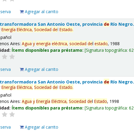
eserva
Agregar al carrito
 transformadora San Antonio Oeste, provincia
de
Río Negro
y
Energía
Eléctrica,
Sociedad
de
l
Estado
.
spañol
enos Aires:
Agua
y
energía
eléctrica,
sociedad
de
l
estado
, 1988
lidad:
Ítems disponibles para préstamo:
Signatura topográfica:
62
eserva
Agregar al carrito
 transformadora San Antonio Oeste, provincia
de
Río Negro
y
Energía
Eléctrica,
Sociedad
de
l
Estado
.
spañol
enos Aires:
Agua
y
Energía
Eléctrica,
Sociedad
de
l
Estado
, 1998
lidad:
Ítems disponibles para préstamo:
Signatura topográfica:
62
eserva
Agregar al carrito