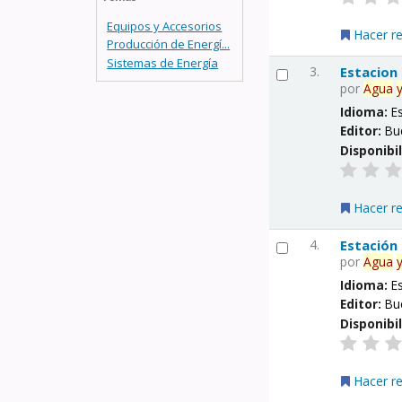
Equipos y Accesorios
Hacer r
Producción de Energí...
Sistemas de Energía
3.
Estacion
por
Agua
Idioma:
E
Editor:
Bu
Disponibi
Hacer r
4.
Estación
por
Agua
Idioma:
E
Editor:
Bu
Disponibi
Hacer r