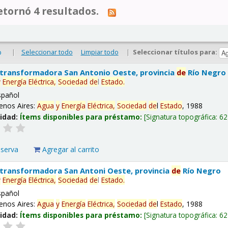
tornó 4 resultados.
|
Seleccionar todo
Limpiar todo
|
Seleccionar títulos para:
o
 transformadora San Antonio Oeste, provincia
de
Río Negro
y
Energía
Eléctrica,
Sociedad
de
l
Estado
.
spañol
enos Aires:
Agua
y
Energía
Eléctrica,
Sociedad
de
l
Estado
, 1988
lidad:
Ítems disponibles para préstamo:
Signatura topográfica:
62
eserva
Agregar al carrito
 transformadora San Antoni Oeste, provincia
de
Río Negro
y
Energía
Eléctrica,
Sociedad
de
l
Estado
.
spañol
enos Aires:
Agua
y
Energía
Eléctrica,
Sociedad
de
l
Estado
, 1988
lidad:
Ítems disponibles para préstamo:
Signatura topográfica:
62