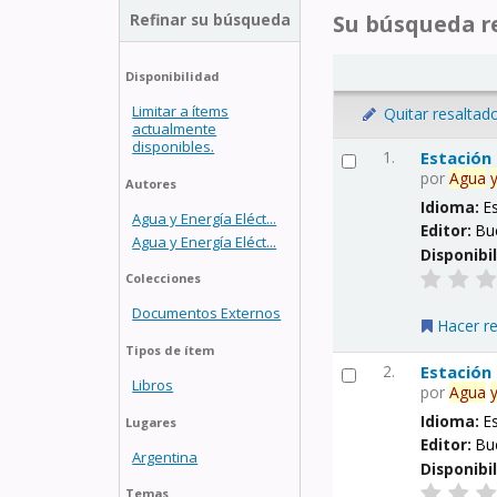
Refinar su búsqueda
Su búsqueda re
Disponibilidad
Limitar a ítems
Quitar resaltad
actualmente
disponibles.
1.
Estación
por
Agua
Autores
Idioma:
E
Agua y Energía Eléct...
Editor:
Bu
Agua y Energía Eléct...
Disponibi
Colecciones
Documentos Externos
Hacer r
Tipos de ítem
2.
Estación
Libros
por
Agua
Idioma:
E
Lugares
Editor:
Bu
Argentina
Disponibi
Temas