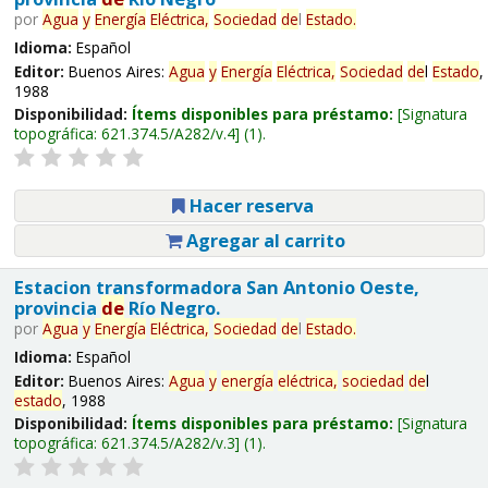
por
Agua
y
Energía
Eléctrica,
Sociedad
de
l
Estado
.
Idioma:
Español
Editor:
Buenos Aires:
Agua
y
Energía
Eléctrica,
Sociedad
de
l
Estado
,
1988
Disponibilidad:
Ítems disponibles para préstamo:
Signatura
topográfica:
621.374.5/A282/v.4
(1).
Hacer reserva
Agregar al carrito
Estacion transformadora San Antonio Oeste,
provincia
de
Río Negro.
por
Agua
y
Energía
Eléctrica,
Sociedad
de
l
Estado
.
Idioma:
Español
Editor:
Buenos Aires:
Agua
y
energía
eléctrica,
sociedad
de
l
estado
, 1988
Disponibilidad:
Ítems disponibles para préstamo:
Signatura
topográfica:
621.374.5/A282/v.3
(1).