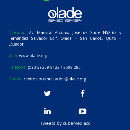
Dirección:
Av. Mariscal Antonio José de Sucre N58-63 y
Fernández Salvador Edif. Olade – San Carlos, Quito –
Ecuador.
Web:
www.olade.org
Teléfono:
(593 2) 259 8122 / 2598 280
Correo:
centro.documentacion@olade.org
Tweets by cubemediaco