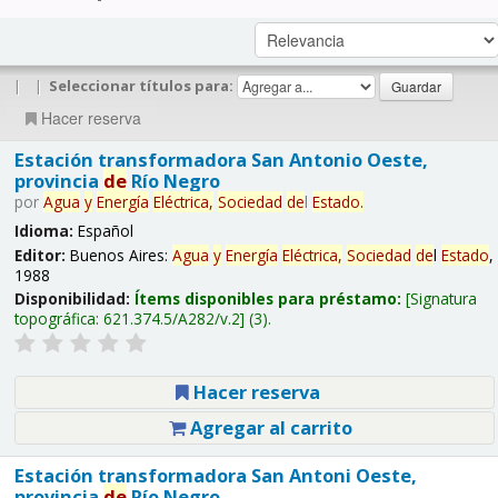
|
|
Seleccionar títulos para:
Hacer reserva
Estación transformadora San Antonio Oeste,
provincia
de
Río Negro
por
Agua
y
Energía
Eléctrica,
Sociedad
de
l
Estado
.
Idioma:
Español
Editor:
Buenos Aires:
Agua
y
Energía
Eléctrica,
Sociedad
de
l
Estado
,
1988
Disponibilidad:
Ítems disponibles para préstamo:
Signatura
topográfica:
621.374.5/A282/v.2
(3).
Hacer reserva
Agregar al carrito
Estación transformadora San Antoni Oeste,
provincia
de
Río Negro