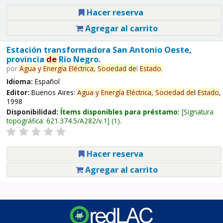
Hacer reserva
Agregar al carrito
Estación transformadora San Antonio Oeste,
provincia
de
Río Negro.
por
Agua
y
Energía
Eléctrica,
Sociedad
de
l
Estado
.
Idioma:
Español
Editor:
Buenos Aires:
Agua
y
Energía
Eléctrica,
Sociedad
de
l
Estado
,
1998
Disponibilidad:
Ítems disponibles para préstamo:
Signatura
topográfica:
621.374.5/A282/v.1
(1).
Hacer reserva
Agregar al carrito