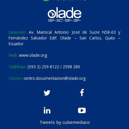
Dirección:
Av. Mariscal Antonio José de Sucre N58-63 y
Fernández Salvador Edif. Olade – San Carlos, Quito –
Ecuador.
Web:
www.olade.org
Teléfono:
(593 2) 259 8122 / 2598 280
Correo:
centro.documentacion@olade.org
Tweets by cubemediaco