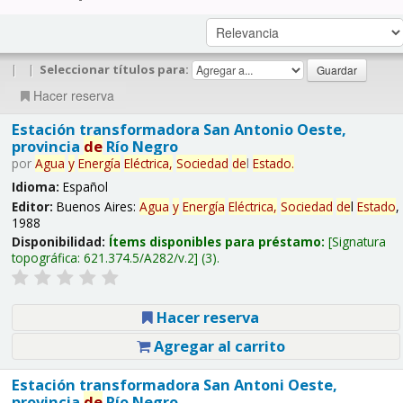
|
|
Seleccionar títulos para:
Hacer reserva
Estación transformadora San Antonio Oeste,
provincia
de
Río Negro
por
Agua
y
Energía
Eléctrica,
Sociedad
de
l
Estado
.
Idioma:
Español
Editor:
Buenos Aires:
Agua
y
Energía
Eléctrica,
Sociedad
de
l
Estado
,
1988
Disponibilidad:
Ítems disponibles para préstamo:
Signatura
topográfica:
621.374.5/A282/v.2
(3).
Hacer reserva
Agregar al carrito
Estación transformadora San Antoni Oeste,
provincia
de
Río Negro