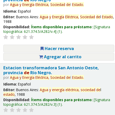
por
Agua
y
Energía
Eléctrica,
Sociedad
de
l
Estado
.
Idioma:
Español
Editor:
Buenos Aires:
Agua
y
Energía
Eléctrica,
Sociedad
de
l
Estado
,
1988
Disponibilidad:
Ítems disponibles para préstamo:
Signatura
topográfica:
621.374.5/A282/v.4
(1).
Hacer reserva
Agregar al carrito
Estacion transformadora San Antonio Oeste,
provincia
de
Río Negro.
por
Agua
y
Energía
Eléctrica,
Sociedad
de
l
Estado
.
Idioma:
Español
Editor:
Buenos Aires:
Agua
y
energía
eléctrica,
sociedad
de
l
estado
, 1988
Disponibilidad:
Ítems disponibles para préstamo:
Signatura
topográfica:
621.374.5/A282/v.3
(1).