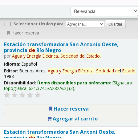
|
|
Seleccionar títulos para:
Hacer reserva
Estación transformadora San Antonio Oeste,
provincia
de
Río Negro
por
Agua
y
Energía
Eléctrica,
Sociedad
de
l
Estado
.
Idioma:
Español
Editor:
Buenos Aires:
Agua
y
Energía
Eléctrica,
Sociedad
de
l
Estado
,
1988
Disponibilidad:
Ítems disponibles para préstamo:
Signatura
topográfica:
621.374.5/A282/v.2
(3).
Hacer reserva
Agregar al carrito
Estación transformadora San Antoni Oeste,
provincia
de
Río Negro