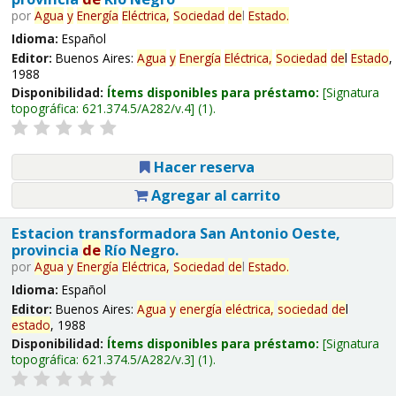
por
Agua
y
Energía
Eléctrica,
Sociedad
de
l
Estado
.
Idioma:
Español
Editor:
Buenos Aires:
Agua
y
Energía
Eléctrica,
Sociedad
de
l
Estado
,
1988
Disponibilidad:
Ítems disponibles para préstamo:
Signatura
topográfica:
621.374.5/A282/v.4
(1).
Hacer reserva
Agregar al carrito
Estacion transformadora San Antonio Oeste,
provincia
de
Río Negro.
por
Agua
y
Energía
Eléctrica,
Sociedad
de
l
Estado
.
Idioma:
Español
Editor:
Buenos Aires:
Agua
y
energía
eléctrica,
sociedad
de
l
estado
, 1988
Disponibilidad:
Ítems disponibles para préstamo:
Signatura
topográfica:
621.374.5/A282/v.3
(1).