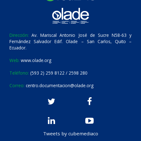
Dirección:
Av. Mariscal Antonio José de Sucre N58-63 y
Fernández Salvador Edif. Olade – San Carlos, Quito –
Ecuador.
Web:
www.olade.org
Teléfono:
(593 2) 259 8122 / 2598 280
Correo:
centro.documentacion@olade.org
Tweets by cubemediaco