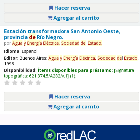
Hacer reserva
Agregar al carrito
Estación transformadora San Antonio Oeste,
provincia
de
Río Negro.
por
Agua
y
Energía
Eléctrica,
Sociedad
de
l
Estado
.
Idioma:
Español
Editor:
Buenos Aires:
Agua
y
Energía
Eléctrica,
Sociedad
de
l
Estado
,
1998
Disponibilidad:
Ítems disponibles para préstamo:
Signatura
topográfica:
621.374.5/A282/v.1
(1).
Hacer reserva
Agregar al carrito