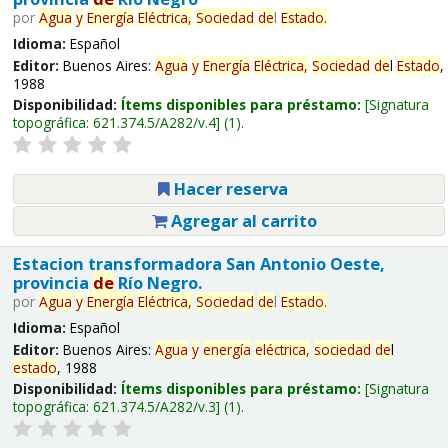
por
Agua
y
Energía
Eléctrica,
Sociedad
de
l
Estado
.
Idioma:
Español
Editor:
Buenos Aires:
Agua
y
Energía
Eléctrica,
Sociedad
de
l
Estado
,
1988
Disponibilidad:
Ítems disponibles para préstamo:
Signatura
topográfica:
621.374.5/A282/v.4
(1).
Hacer reserva
Agregar al carrito
Estacion transformadora San Antonio Oeste,
provincia
de
Río Negro.
por
Agua
y
Energía
Eléctrica,
Sociedad
de
l
Estado
.
Idioma:
Español
Editor:
Buenos Aires:
Agua
y
energía
eléctrica,
sociedad
de
l
estado
, 1988
Disponibilidad:
Ítems disponibles para préstamo:
Signatura
topográfica:
621.374.5/A282/v.3
(1).