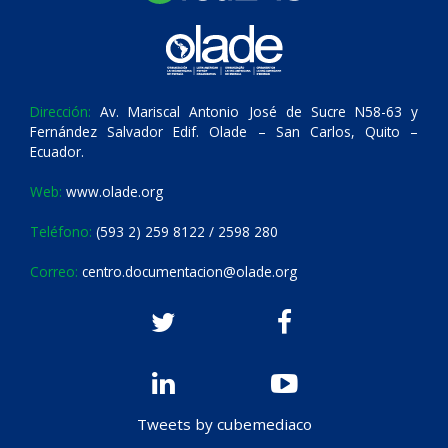
Dirección:
Av. Mariscal Antonio José de Sucre N58-63 y
Fernández Salvador Edif. Olade – San Carlos, Quito –
Ecuador.
Web:
www.olade.org
Teléfono:
(593 2) 259 8122 / 2598 280
Correo:
centro.documentacion@olade.org
Tweets by cubemediaco