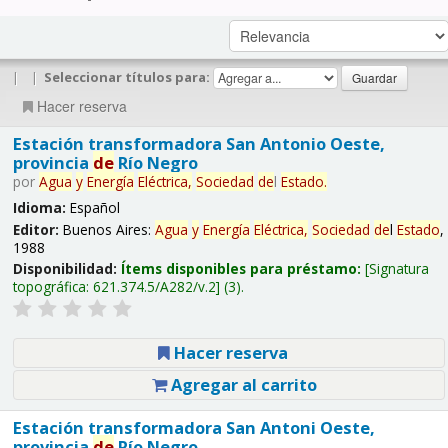
|
|
Seleccionar títulos para:
Hacer reserva
Estación transformadora San Antonio Oeste,
provincia
de
Río Negro
por
Agua
y
Energía
Eléctrica,
Sociedad
de
l
Estado
.
Idioma:
Español
Editor:
Buenos Aires:
Agua
y
Energía
Eléctrica,
Sociedad
de
l
Estado
,
1988
Disponibilidad:
Ítems disponibles para préstamo:
Signatura
topográfica:
621.374.5/A282/v.2
(3).
Hacer reserva
Agregar al carrito
Estación transformadora San Antoni Oeste,
provincia
de
Río Negro