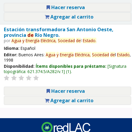
Hacer reserva
Agregar al carrito
Estación transformadora San Antonio Oeste,
provincia
de
Río Negro.
por
Agua
y
Energía
Eléctrica,
Sociedad
de
l
Estado
.
Idioma:
Español
Editor:
Buenos Aires:
Agua
y
Energía
Eléctrica,
Sociedad
de
l
Estado
,
1998
Disponibilidad:
Ítems disponibles para préstamo:
Signatura
topográfica:
621.374.5/A282/v.1
(1).
Hacer reserva
Agregar al carrito