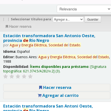
|
|
Seleccionar títulos para:
Hacer reserva
Estación transformadora San Antonio Oeste,
provincia
de
Río Negro
por
Agua
y
Energía
Eléctrica,
Sociedad
de
l
Estado
.
Idioma:
Español
Editor:
Buenos Aires:
Agua
y
Energía
Eléctrica,
Sociedad
de
l
Estado
,
1988
Disponibilidad:
Ítems disponibles para préstamo:
Signatura
topográfica:
621.374.5/A282/v.2
(3).
Hacer reserva
Agregar al carrito
Estación transformadora San Antoni Oeste,
provincia
de
Río Negro