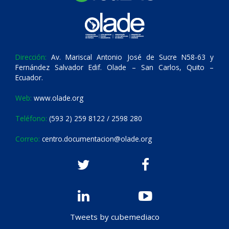
Dirección:
Av. Mariscal Antonio José de Sucre N58-63 y
Fernández Salvador Edif. Olade – San Carlos, Quito –
Ecuador.
Web:
www.olade.org
Teléfono:
(593 2) 259 8122 / 2598 280
Correo:
centro.documentacion@olade.org
Tweets by cubemediaco