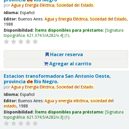
por
Agua
y
Energía
Eléctrica,
Sociedad
de
l
Estado
.
Idioma:
Español
Editor:
Buenos Aires:
Agua
y
Energía
Eléctrica,
Sociedad
de
l
Estado
,
1988
Disponibilidad:
Ítems disponibles para préstamo:
Signatura
topográfica:
621.374.5/A282/v.4
(1).
Hacer reserva
Agregar al carrito
Estacion transformadora San Antonio Oeste,
provincia
de
Río Negro.
por
Agua
y
Energía
Eléctrica,
Sociedad
de
l
Estado
.
Idioma:
Español
Editor:
Buenos Aires:
Agua
y
energía
eléctrica,
sociedad
de
l
estado
, 1988
Disponibilidad:
Ítems disponibles para préstamo:
Signatura
topográfica:
621.374.5/A282/v.3
(1).