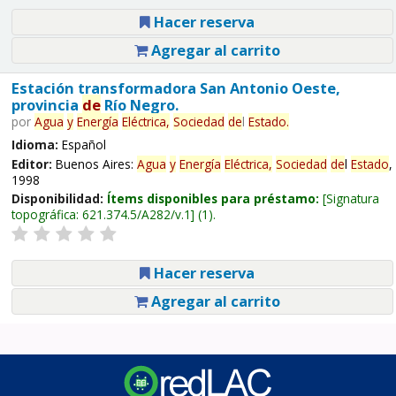
Hacer reserva
Agregar al carrito
Estación transformadora San Antonio Oeste,
provincia
de
Río Negro.
por
Agua
y
Energía
Eléctrica,
Sociedad
de
l
Estado
.
Idioma:
Español
Editor:
Buenos Aires:
Agua
y
Energía
Eléctrica,
Sociedad
de
l
Estado
,
1998
Disponibilidad:
Ítems disponibles para préstamo:
Signatura
topográfica:
621.374.5/A282/v.1
(1).
Hacer reserva
Agregar al carrito