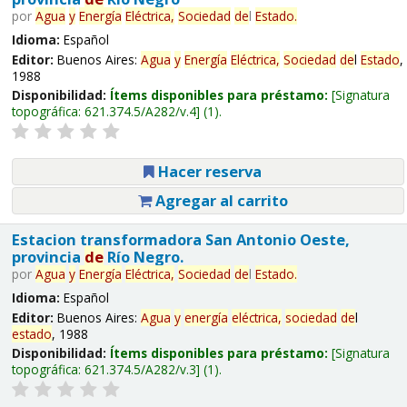
por
Agua
y
Energía
Eléctrica,
Sociedad
de
l
Estado
.
Idioma:
Español
Editor:
Buenos Aires:
Agua
y
Energía
Eléctrica,
Sociedad
de
l
Estado
,
1988
Disponibilidad:
Ítems disponibles para préstamo:
Signatura
topográfica:
621.374.5/A282/v.4
(1).
Hacer reserva
Agregar al carrito
Estacion transformadora San Antonio Oeste,
provincia
de
Río Negro.
por
Agua
y
Energía
Eléctrica,
Sociedad
de
l
Estado
.
Idioma:
Español
Editor:
Buenos Aires:
Agua
y
energía
eléctrica,
sociedad
de
l
estado
, 1988
Disponibilidad:
Ítems disponibles para préstamo:
Signatura
topográfica:
621.374.5/A282/v.3
(1).