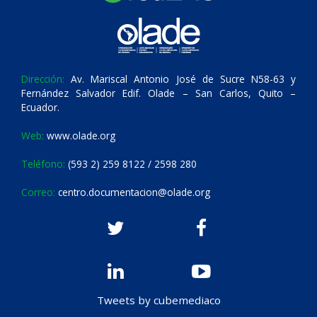
Dirección:
Av. Mariscal Antonio José de Sucre N58-63 y
Fernández Salvador Edif. Olade – San Carlos, Quito –
Ecuador.
Web:
www.olade.org
Teléfono:
(593 2) 259 8122 / 2598 280
Correo:
centro.documentacion@olade.org
Tweets by cubemediaco