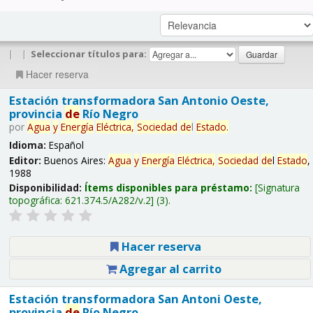
|
|
Seleccionar títulos para:
Hacer reserva
Estación transformadora San Antonio Oeste,
provincia
de
Río Negro
por
Agua
y
Energía
Eléctrica,
Sociedad
de
l
Estado
.
Idioma:
Español
Editor:
Buenos Aires:
Agua
y
Energía
Eléctrica,
Sociedad
de
l
Estado
,
1988
Disponibilidad:
Ítems disponibles para préstamo:
Signatura
topográfica:
621.374.5/A282/v.2
(3).
Hacer reserva
Agregar al carrito
Estación transformadora San Antoni Oeste,
provincia
de
Río Negro