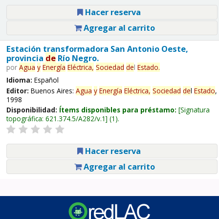
Hacer reserva
Agregar al carrito
Estación transformadora San Antonio Oeste,
provincia
de
Río Negro.
por
Agua
y
Energía
Eléctrica,
Sociedad
de
l
Estado
.
Idioma:
Español
Editor:
Buenos Aires:
Agua
y
Energía
Eléctrica,
Sociedad
de
l
Estado
,
1998
Disponibilidad:
Ítems disponibles para préstamo:
Signatura
topográfica:
621.374.5/A282/v.1
(1).
Hacer reserva
Agregar al carrito