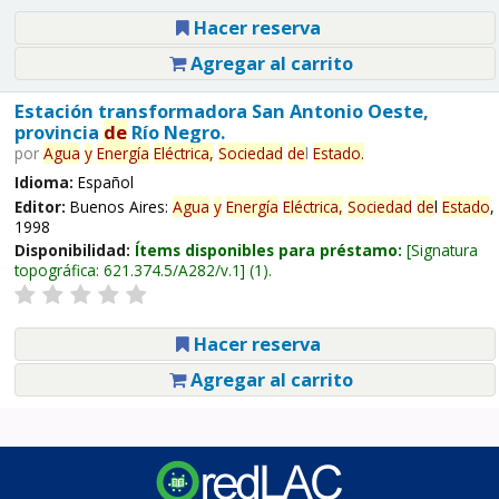
Hacer reserva
Agregar al carrito
Estación transformadora San Antonio Oeste,
provincia
de
Río Negro.
por
Agua
y
Energía
Eléctrica,
Sociedad
de
l
Estado
.
Idioma:
Español
Editor:
Buenos Aires:
Agua
y
Energía
Eléctrica,
Sociedad
de
l
Estado
,
1998
Disponibilidad:
Ítems disponibles para préstamo:
Signatura
topográfica:
621.374.5/A282/v.1
(1).
Hacer reserva
Agregar al carrito