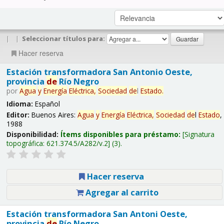
|
|
Seleccionar títulos para:
Hacer reserva
Estación transformadora San Antonio Oeste,
provincia
de
Río Negro
por
Agua
y
Energía
Eléctrica,
Sociedad
de
l
Estado
.
Idioma:
Español
Editor:
Buenos Aires:
Agua
y
Energía
Eléctrica,
Sociedad
de
l
Estado
,
1988
Disponibilidad:
Ítems disponibles para préstamo:
Signatura
topográfica:
621.374.5/A282/v.2
(3).
Hacer reserva
Agregar al carrito
Estación transformadora San Antoni Oeste,
provincia
de
Río Negro