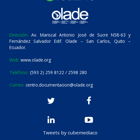
Dirección:
Av. Mariscal Antonio José de Sucre N58-63 y
Fernández Salvador Edif. Olade – San Carlos, Quito –
Ecuador.
Web:
www.olade.org
Teléfono:
(593 2) 259 8122 / 2598 280
Correo:
centro.documentacion@olade.org
Tweets by cubemediaco