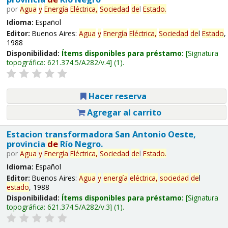
por
Agua
y
Energía
Eléctrica,
Sociedad
de
l
Estado
.
Idioma:
Español
Editor:
Buenos Aires:
Agua
y
Energía
Eléctrica,
Sociedad
de
l
Estado
,
1988
Disponibilidad:
Ítems disponibles para préstamo:
Signatura
topográfica:
621.374.5/A282/v.4
(1).
Hacer reserva
Agregar al carrito
Estacion transformadora San Antonio Oeste,
provincia
de
Río Negro.
por
Agua
y
Energía
Eléctrica,
Sociedad
de
l
Estado
.
Idioma:
Español
Editor:
Buenos Aires:
Agua
y
energía
eléctrica,
sociedad
de
l
estado
, 1988
Disponibilidad:
Ítems disponibles para préstamo:
Signatura
topográfica:
621.374.5/A282/v.3
(1).