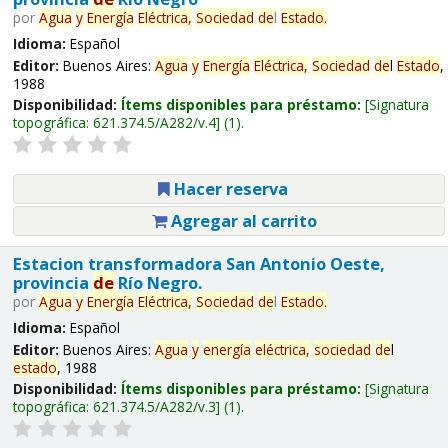
por
Agua
y
Energía
Eléctrica,
Sociedad
de
l
Estado
.
Idioma:
Español
Editor:
Buenos Aires:
Agua
y
Energía
Eléctrica,
Sociedad
de
l
Estado
,
1988
Disponibilidad:
Ítems disponibles para préstamo:
Signatura
topográfica:
621.374.5/A282/v.4
(1).
Hacer reserva
Agregar al carrito
Estacion transformadora San Antonio Oeste,
provincia
de
Río Negro.
por
Agua
y
Energía
Eléctrica,
Sociedad
de
l
Estado
.
Idioma:
Español
Editor:
Buenos Aires:
Agua
y
energía
eléctrica,
sociedad
de
l
estado
, 1988
Disponibilidad:
Ítems disponibles para préstamo:
Signatura
topográfica:
621.374.5/A282/v.3
(1).