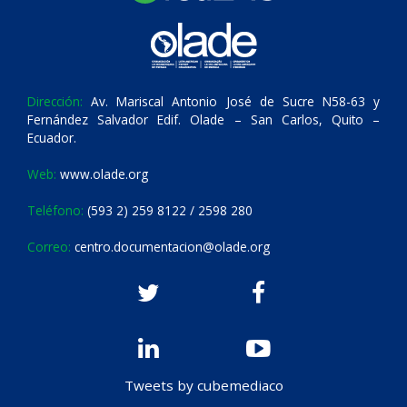
Dirección:
Av. Mariscal Antonio José de Sucre N58-63 y
Fernández Salvador Edif. Olade – San Carlos, Quito –
Ecuador.
Web:
www.olade.org
Teléfono:
(593 2) 259 8122 / 2598 280
Correo:
centro.documentacion@olade.org
Tweets by cubemediaco