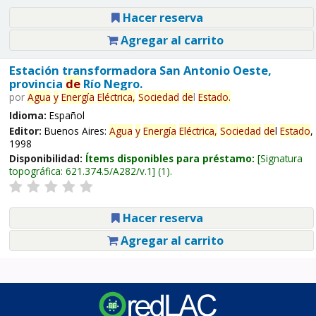
Hacer reserva
Agregar al carrito
Estación transformadora San Antonio Oeste,
provincia
de
Río Negro.
por
Agua
y
Energía
Eléctrica,
Sociedad
de
l
Estado
.
Idioma:
Español
Editor:
Buenos Aires:
Agua
y
Energía
Eléctrica,
Sociedad
de
l
Estado
,
1998
Disponibilidad:
Ítems disponibles para préstamo:
Signatura
topográfica:
621.374.5/A282/v.1
(1).
Hacer reserva
Agregar al carrito