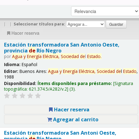
|
|
Seleccionar títulos para:
Hacer reserva
Estación transformadora San Antonio Oeste,
provincia
de
Río Negro
por
Agua
y
Energía
Eléctrica,
Sociedad
de
l
Estado
.
Idioma:
Español
Editor:
Buenos Aires:
Agua
y
Energía
Eléctrica,
Sociedad
de
l
Estado
,
1988
Disponibilidad:
Ítems disponibles para préstamo:
Signatura
topográfica:
621.374.5/A282/v.2
(3).
Hacer reserva
Agregar al carrito
Estación transformadora San Antoni Oeste,
provincia
de
Río Negro