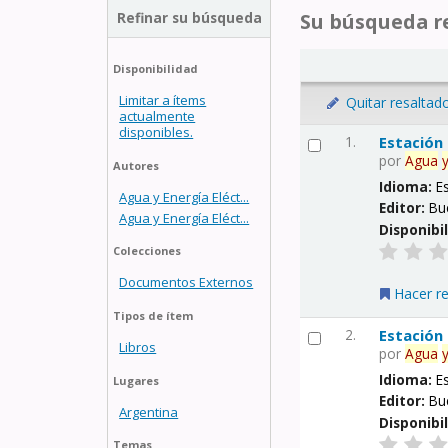
Refinar su búsqueda
Su búsqueda re
Disponibilidad
Limitar a ítems
Quitar resaltad
actualmente
disponibles.
1.
Estación
por
Agua
Autores
Idioma:
E
Agua y Energía Eléct...
Editor:
Bu
Agua y Energía Eléct...
Disponibi
Colecciones
Documentos Externos
Hacer r
Tipos de ítem
2.
Estación
Libros
por
Agua
Idioma:
E
Lugares
Editor:
Bu
Argentina
Disponibi
Temas