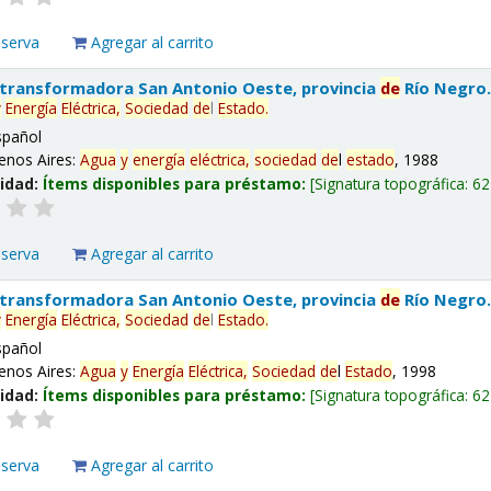
eserva
Agregar al carrito
 transformadora San Antonio Oeste, provincia
de
Río Negro
y
Energía
Eléctrica,
Sociedad
de
l
Estado
.
spañol
enos Aires:
Agua
y
energía
eléctrica,
sociedad
de
l
estado
, 1988
lidad:
Ítems disponibles para préstamo:
Signatura topográfica:
62
eserva
Agregar al carrito
 transformadora San Antonio Oeste, provincia
de
Río Negro
y
Energía
Eléctrica,
Sociedad
de
l
Estado
.
spañol
enos Aires:
Agua
y
Energía
Eléctrica,
Sociedad
de
l
Estado
, 1998
lidad:
Ítems disponibles para préstamo:
Signatura topográfica:
62
eserva
Agregar al carrito