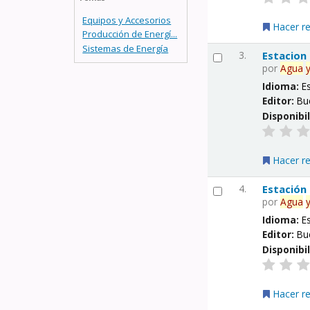
Equipos y Accesorios
Hacer r
Producción de Energí...
Sistemas de Energía
3.
Estacion
por
Agua
Idioma:
E
Editor:
Bu
Disponibi
Hacer r
4.
Estación
por
Agua
Idioma:
E
Editor:
Bu
Disponibi
Hacer r