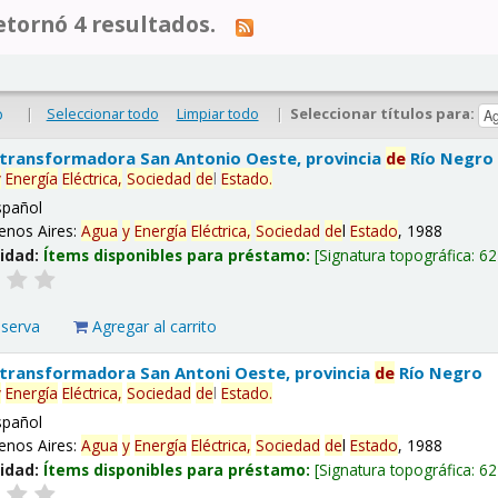
tornó 4 resultados.
|
Seleccionar todo
Limpiar todo
|
Seleccionar títulos para:
o
 transformadora San Antonio Oeste, provincia
de
Río Negro
y
Energía
Eléctrica,
Sociedad
de
l
Estado
.
spañol
enos Aires:
Agua
y
Energía
Eléctrica,
Sociedad
de
l
Estado
, 1988
lidad:
Ítems disponibles para préstamo:
Signatura topográfica:
62
eserva
Agregar al carrito
 transformadora San Antoni Oeste, provincia
de
Río Negro
y
Energía
Eléctrica,
Sociedad
de
l
Estado
.
spañol
enos Aires:
Agua
y
Energía
Eléctrica,
Sociedad
de
l
Estado
, 1988
lidad:
Ítems disponibles para préstamo:
Signatura topográfica:
62