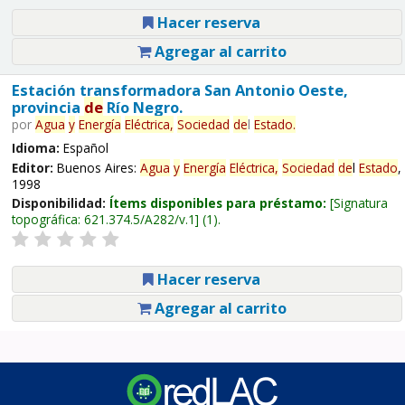
Hacer reserva
Agregar al carrito
Estación transformadora San Antonio Oeste,
provincia
de
Río Negro.
por
Agua
y
Energía
Eléctrica,
Sociedad
de
l
Estado
.
Idioma:
Español
Editor:
Buenos Aires:
Agua
y
Energía
Eléctrica,
Sociedad
de
l
Estado
,
1998
Disponibilidad:
Ítems disponibles para préstamo:
Signatura
topográfica:
621.374.5/A282/v.1
(1).
Hacer reserva
Agregar al carrito