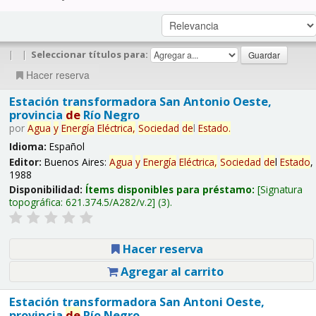
|
|
Seleccionar títulos para:
Hacer reserva
Estación transformadora San Antonio Oeste,
provincia
de
Río Negro
por
Agua
y
Energía
Eléctrica,
Sociedad
de
l
Estado
.
Idioma:
Español
Editor:
Buenos Aires:
Agua
y
Energía
Eléctrica,
Sociedad
de
l
Estado
,
1988
Disponibilidad:
Ítems disponibles para préstamo:
Signatura
topográfica:
621.374.5/A282/v.2
(3).
Hacer reserva
Agregar al carrito
Estación transformadora San Antoni Oeste,
provincia
de
Río Negro