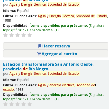
por
Agua
y
Energía
Eléctrica,
Sociedad
de
l
Estado
.
Idioma:
Español
Editor:
Buenos Aires:
Agua
y
Energía
Eléctrica,
Sociedad
de
l
Estado
,
1988
Disponibilidad:
Ítems disponibles para préstamo:
Signatura
topográfica:
621.374.5/A282/v.4
(1).
Hacer reserva
Agregar al carrito
Estacion transformadora San Antonio Oeste,
provincia
de
Río Negro.
por
Agua
y
Energía
Eléctrica,
Sociedad
de
l
Estado
.
Idioma:
Español
Editor:
Buenos Aires:
Agua
y
energía
eléctrica,
sociedad
de
l
estado
, 1988
Disponibilidad:
Ítems disponibles para préstamo:
Signatura
topográfica:
621.374.5/A282/v.3
(1).