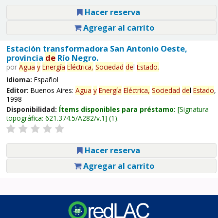
Hacer reserva
Agregar al carrito
Estación transformadora San Antonio Oeste,
provincia
de
Río Negro.
por
Agua
y
Energía
Eléctrica,
Sociedad
de
l
Estado
.
Idioma:
Español
Editor:
Buenos Aires:
Agua
y
Energía
Eléctrica,
Sociedad
de
l
Estado
,
1998
Disponibilidad:
Ítems disponibles para préstamo:
Signatura
topográfica:
621.374.5/A282/v.1
(1).
Hacer reserva
Agregar al carrito