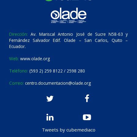
Dirección:
Av. Mariscal Antonio José de Sucre N58-63 y
Fernández Salvador Edif. Olade – San Carlos, Quito –
Ecuador.
Web:
www.olade.org
Teléfono:
(593 2) 259 8122 / 2598 280
Correo:
centro.documentacion@olade.org
Tweets by cubemediaco