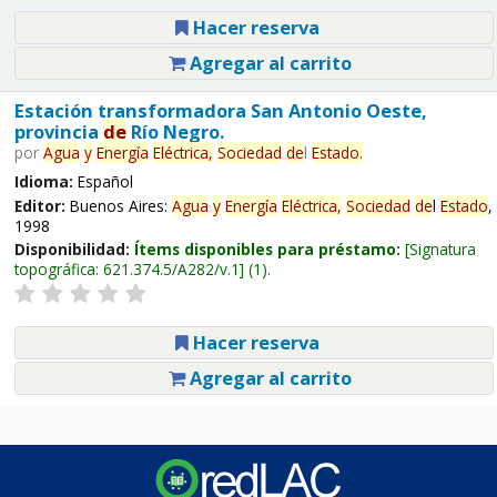
Hacer reserva
Agregar al carrito
Estación transformadora San Antonio Oeste,
provincia
de
Río Negro.
por
Agua
y
Energía
Eléctrica,
Sociedad
de
l
Estado
.
Idioma:
Español
Editor:
Buenos Aires:
Agua
y
Energía
Eléctrica,
Sociedad
de
l
Estado
,
1998
Disponibilidad:
Ítems disponibles para préstamo:
Signatura
topográfica:
621.374.5/A282/v.1
(1).
Hacer reserva
Agregar al carrito