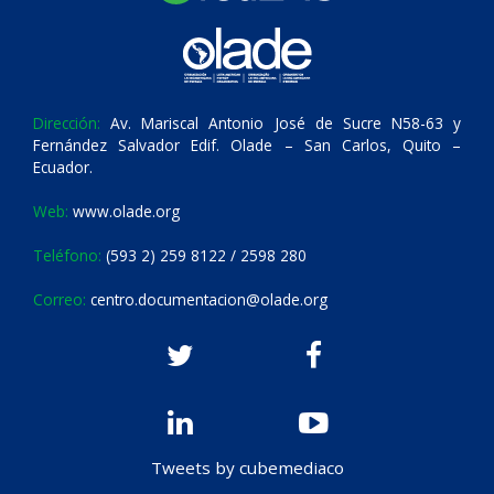
Dirección:
Av. Mariscal Antonio José de Sucre N58-63 y
Fernández Salvador Edif. Olade – San Carlos, Quito –
Ecuador.
Web:
www.olade.org
Teléfono:
(593 2) 259 8122 / 2598 280
Correo:
centro.documentacion@olade.org
Tweets by cubemediaco