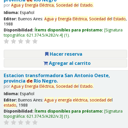
por
Agua
y
Energía
Eléctrica,
Sociedad
de
l
Estado
.
Idioma:
Español
Editor:
Buenos Aires:
Agua
y
Energía
Eléctrica,
Sociedad
de
l
Estado
,
1988
Disponibilidad:
Ítems disponibles para préstamo:
Signatura
topográfica:
621.374.5/A282/v.4
(1).
Hacer reserva
Agregar al carrito
Estacion transformadora San Antonio Oeste,
provincia
de
Río Negro.
por
Agua
y
Energía
Eléctrica,
Sociedad
de
l
Estado
.
Idioma:
Español
Editor:
Buenos Aires:
Agua
y
energía
eléctrica,
sociedad
de
l
estado
, 1988
Disponibilidad:
Ítems disponibles para préstamo:
Signatura
topográfica:
621.374.5/A282/v.3
(1).