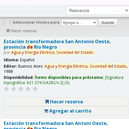
|
|
Seleccionar títulos para:
Hacer reserva
Estación transformadora San Antonio Oeste,
provincia
de
Río Negro
por
Agua
y
Energía
Eléctrica,
Sociedad
de
l
Estado
.
Idioma:
Español
Editor:
Buenos Aires:
Agua
y
Energía
Eléctrica,
Sociedad
de
l
Estado
,
1988
Disponibilidad:
Ítems disponibles para préstamo:
Signatura
topográfica:
621.374.5/A282/v.2
(3).
Hacer reserva
Agregar al carrito
Estación transformadora San Antoni Oeste,
provincia
de
Río Negro