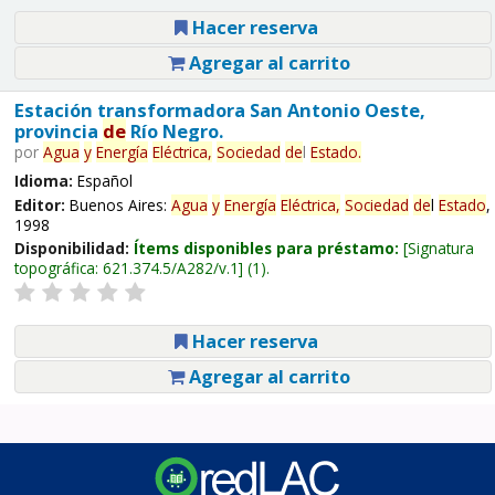
Hacer reserva
Agregar al carrito
Estación transformadora San Antonio Oeste,
provincia
de
Río Negro.
por
Agua
y
Energía
Eléctrica,
Sociedad
de
l
Estado
.
Idioma:
Español
Editor:
Buenos Aires:
Agua
y
Energía
Eléctrica,
Sociedad
de
l
Estado
,
1998
Disponibilidad:
Ítems disponibles para préstamo:
Signatura
topográfica:
621.374.5/A282/v.1
(1).
Hacer reserva
Agregar al carrito