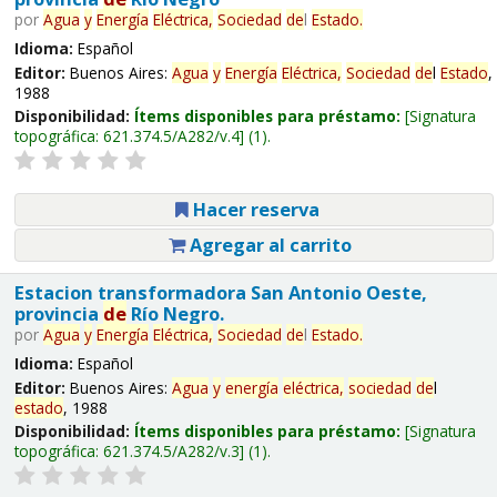
por
Agua
y
Energía
Eléctrica,
Sociedad
de
l
Estado
.
Idioma:
Español
Editor:
Buenos Aires:
Agua
y
Energía
Eléctrica,
Sociedad
de
l
Estado
,
1988
Disponibilidad:
Ítems disponibles para préstamo:
Signatura
topográfica:
621.374.5/A282/v.4
(1).
Hacer reserva
Agregar al carrito
Estacion transformadora San Antonio Oeste,
provincia
de
Río Negro.
por
Agua
y
Energía
Eléctrica,
Sociedad
de
l
Estado
.
Idioma:
Español
Editor:
Buenos Aires:
Agua
y
energía
eléctrica,
sociedad
de
l
estado
, 1988
Disponibilidad:
Ítems disponibles para préstamo:
Signatura
topográfica:
621.374.5/A282/v.3
(1).