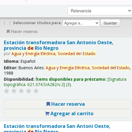
|
|
Seleccionar títulos para:
Hacer reserva
Estación transformadora San Antonio Oeste,
provincia
de
Río Negro
por
Agua
y
Energía
Eléctrica,
Sociedad
de
l
Estado
.
Idioma:
Español
Editor:
Buenos Aires:
Agua
y
Energía
Eléctrica,
Sociedad
de
l
Estado
,
1988
Disponibilidad:
Ítems disponibles para préstamo:
Signatura
topográfica:
621.374.5/A282/v.2
(3).
Hacer reserva
Agregar al carrito
Estación transformadora San Antoni Oeste,
provincia
de
Río Negro