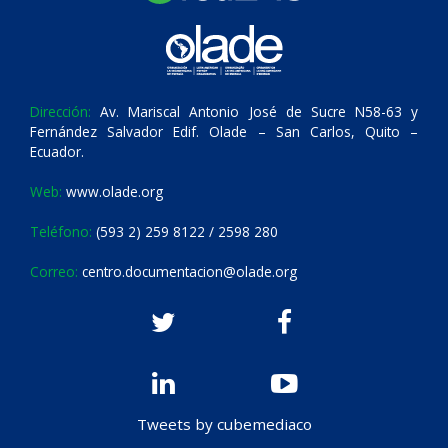
Dirección:
Av. Mariscal Antonio José de Sucre N58-63 y
Fernández Salvador Edif. Olade – San Carlos, Quito –
Ecuador.
Web:
www.olade.org
Teléfono:
(593 2) 259 8122 / 2598 280
Correo:
centro.documentacion@olade.org
Tweets by cubemediaco