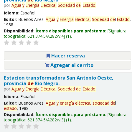
por
Agua
y
Energía
Eléctrica,
Sociedad
de
l
Estado
.
Idioma:
Español
Editor:
Buenos Aires:
Agua
y
Energía
Eléctrica,
Sociedad
de
l
Estado
,
1988
Disponibilidad:
Ítems disponibles para préstamo:
Signatura
topográfica:
621.374.5/A282/v.4
(1).
Hacer reserva
Agregar al carrito
Estacion transformadora San Antonio Oeste,
provincia
de
Río Negro.
por
Agua
y
Energía
Eléctrica,
Sociedad
de
l
Estado
.
Idioma:
Español
Editor:
Buenos Aires:
Agua
y
energía
eléctrica,
sociedad
de
l
estado
, 1988
Disponibilidad:
Ítems disponibles para préstamo:
Signatura
topográfica:
621.374.5/A282/v.3
(1).