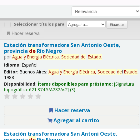
|
|
Seleccionar títulos para:
Hacer reserva
Estación transformadora San Antonio Oeste,
provincia
de
Río Negro
por
Agua
y
Energía
Eléctrica,
Sociedad
de
l
Estado
.
Idioma:
Español
Editor:
Buenos Aires:
Agua
y
Energía
Eléctrica,
Sociedad
de
l
Estado
,
1988
Disponibilidad:
Ítems disponibles para préstamo:
Signatura
topográfica:
621.374.5/A282/v.2
(3).
Hacer reserva
Agregar al carrito
Estación transformadora San Antoni Oeste,
provincia
de
Río Negro