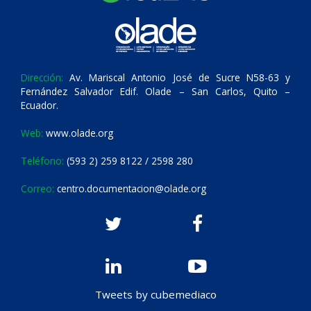
Dirección:
Av. Mariscal Antonio José de Sucre N58-63 y
Fernández Salvador Edif. Olade – San Carlos, Quito –
Ecuador.
Web:
www.olade.org
Teléfono:
(593 2) 259 8122 / 2598 280
Correo:
centro.documentacion@olade.org
Tweets by cubemediaco