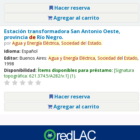
Hacer reserva
Agregar al carrito
Estación transformadora San Antonio Oeste,
provincia
de
Río Negro.
por
Agua
y
Energía
Eléctrica,
Sociedad
de
l
Estado
.
Idioma:
Español
Editor:
Buenos Aires:
Agua
y
Energía
Eléctrica,
Sociedad
de
l
Estado
,
1998
Disponibilidad:
Ítems disponibles para préstamo:
Signatura
topográfica:
621.374.5/A282/v.1
(1).
Hacer reserva
Agregar al carrito