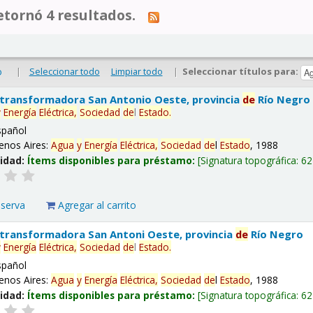
tornó 4 resultados.
|
Seleccionar todo
Limpiar todo
|
Seleccionar títulos para:
o
 transformadora San Antonio Oeste, provincia
de
Río Negro
y
Energía
Eléctrica,
Sociedad
de
l
Estado
.
spañol
enos Aires:
Agua
y
Energía
Eléctrica,
Sociedad
de
l
Estado
, 1988
lidad:
Ítems disponibles para préstamo:
Signatura topográfica:
62
eserva
Agregar al carrito
 transformadora San Antoni Oeste, provincia
de
Río Negro
y
Energía
Eléctrica,
Sociedad
de
l
Estado
.
spañol
enos Aires:
Agua
y
Energía
Eléctrica,
Sociedad
de
l
Estado
, 1988
lidad:
Ítems disponibles para préstamo:
Signatura topográfica:
62