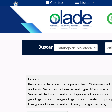
Carrito
Listas
Centro de
Documentación
OLADE -
Buscar
Inicio
›
Resultados de la búsqueda para 'ccl=su:"Sistemas de E
and su-to:Sistemas de Energía and itype:BK and su-to:Si
Sociedad del Estado and su-to:Equipos y Accesorios and
geo:Argentina and su-geo:Argentina and su-to:Equipos y
Energía and itype:BK and au:Agua y Energía Eléctrica, So