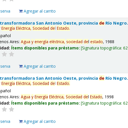
eserva
Agregar al carrito
 transformadora San Antonio Oeste, provincia
de
Río Negro
y
Energía
Eléctrica,
Sociedad
de
l
Estado
.
spañol
enos Aires:
Agua
y
energía
eléctrica,
sociedad
de
l
estado
, 1988
lidad:
Ítems disponibles para préstamo:
Signatura topográfica:
62
eserva
Agregar al carrito
 transformadora San Antonio Oeste, provincia
de
Río Negro
y
Energía
Eléctrica,
Sociedad
de
l
Estado
.
spañol
enos Aires:
Agua
y
Energía
Eléctrica,
Sociedad
de
l
Estado
, 1998
lidad:
Ítems disponibles para préstamo:
Signatura topográfica:
62
eserva
Agregar al carrito