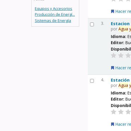
Equipos y Accesorios
Hacer r
Producción de Energí...
Sistemas de Energía
3.
Estacion
por
Agua
Idioma:
E
Editor:
Bu
Disponibi
Hacer r
4.
Estación
por
Agua
Idioma:
E
Editor:
Bu
Disponibi
Hacer r