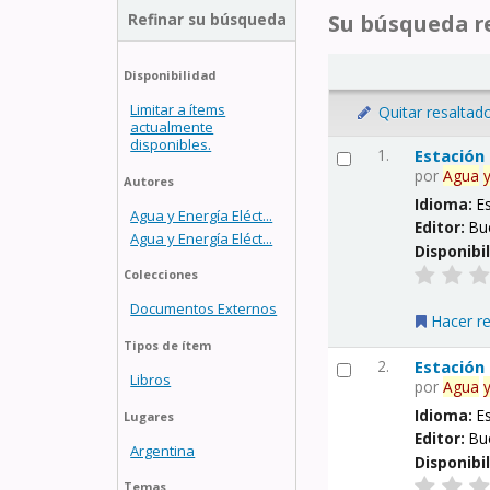
Refinar su búsqueda
Su búsqueda re
Disponibilidad
Limitar a ítems
Quitar resaltad
actualmente
disponibles.
1.
Estación
por
Agua
Autores
Idioma:
E
Agua y Energía Eléct...
Editor:
Bu
Agua y Energía Eléct...
Disponibi
Colecciones
Documentos Externos
Hacer r
Tipos de ítem
2.
Estación
Libros
por
Agua
Idioma:
E
Lugares
Editor:
Bu
Argentina
Disponibi
Temas