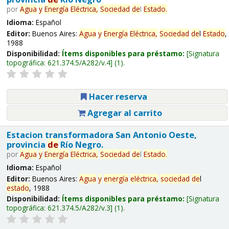
por
Agua
y
Energía
Eléctrica,
Sociedad
de
l
Estado
.
Idioma:
Español
Editor:
Buenos Aires:
Agua
y
Energía
Eléctrica,
Sociedad
de
l
Estado
,
1988
Disponibilidad:
Ítems disponibles para préstamo:
Signatura
topográfica:
621.374.5/A282/v.4
(1).
Hacer reserva
Agregar al carrito
Estacion transformadora San Antonio Oeste,
provincia
de
Río Negro.
por
Agua
y
Energía
Eléctrica,
Sociedad
de
l
Estado
.
Idioma:
Español
Editor:
Buenos Aires:
Agua
y
energía
eléctrica,
sociedad
de
l
estado
, 1988
Disponibilidad:
Ítems disponibles para préstamo:
Signatura
topográfica:
621.374.5/A282/v.3
(1).