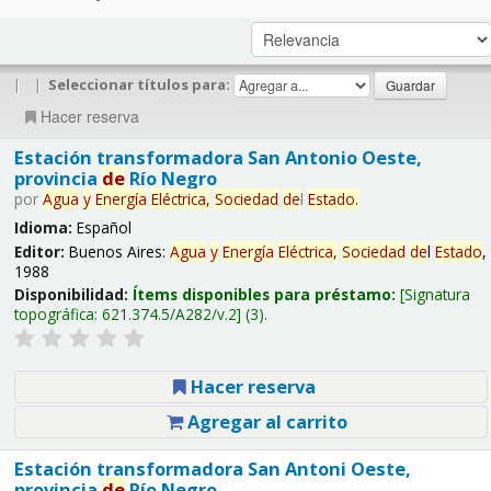
|
|
Seleccionar títulos para:
Hacer reserva
Estación transformadora San Antonio Oeste,
provincia
de
Río Negro
por
Agua
y
Energía
Eléctrica,
Sociedad
de
l
Estado
.
Idioma:
Español
Editor:
Buenos Aires:
Agua
y
Energía
Eléctrica,
Sociedad
de
l
Estado
,
1988
Disponibilidad:
Ítems disponibles para préstamo:
Signatura
topográfica:
621.374.5/A282/v.2
(3).
Hacer reserva
Agregar al carrito
Estación transformadora San Antoni Oeste,
provincia
de
Río Negro