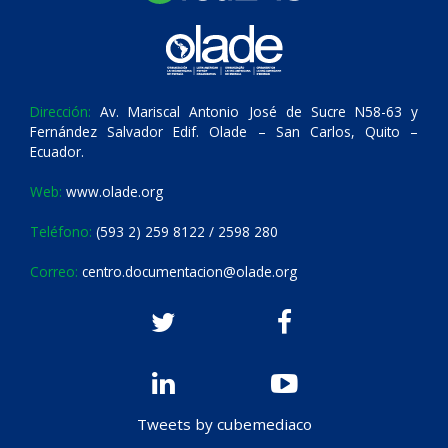
Dirección:
Av. Mariscal Antonio José de Sucre N58-63 y
Fernández Salvador Edif. Olade – San Carlos, Quito –
Ecuador.
Web:
www.olade.org
Teléfono:
(593 2) 259 8122 / 2598 280
Correo:
centro.documentacion@olade.org
Tweets by cubemediaco