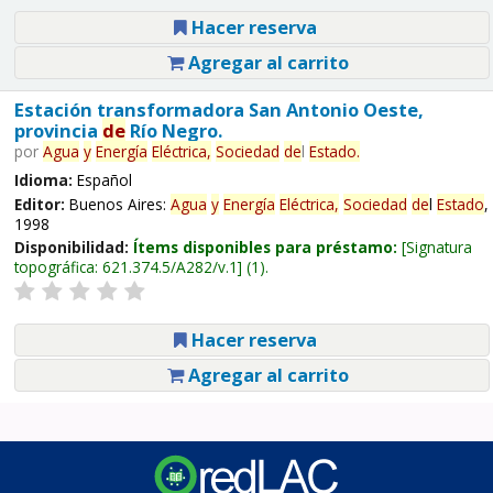
Hacer reserva
Agregar al carrito
Estación transformadora San Antonio Oeste,
provincia
de
Río Negro.
por
Agua
y
Energía
Eléctrica,
Sociedad
de
l
Estado
.
Idioma:
Español
Editor:
Buenos Aires:
Agua
y
Energía
Eléctrica,
Sociedad
de
l
Estado
,
1998
Disponibilidad:
Ítems disponibles para préstamo:
Signatura
topográfica:
621.374.5/A282/v.1
(1).
Hacer reserva
Agregar al carrito