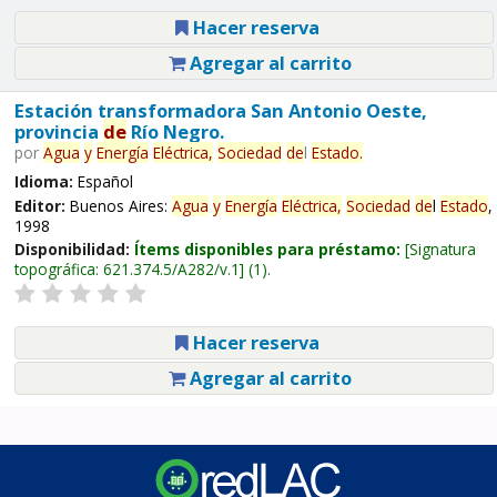
Hacer reserva
Agregar al carrito
Estación transformadora San Antonio Oeste,
provincia
de
Río Negro.
por
Agua
y
Energía
Eléctrica,
Sociedad
de
l
Estado
.
Idioma:
Español
Editor:
Buenos Aires:
Agua
y
Energía
Eléctrica,
Sociedad
de
l
Estado
,
1998
Disponibilidad:
Ítems disponibles para préstamo:
Signatura
topográfica:
621.374.5/A282/v.1
(1).
Hacer reserva
Agregar al carrito