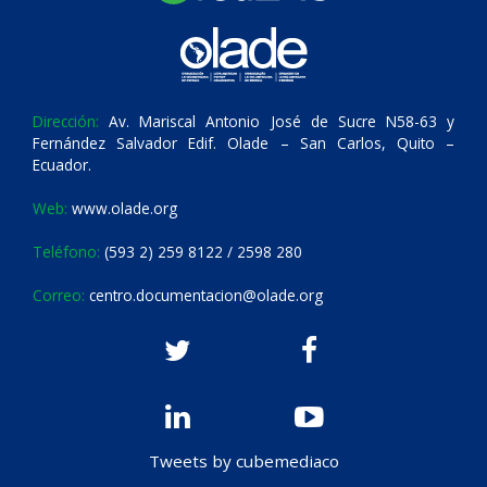
Dirección:
Av. Mariscal Antonio José de Sucre N58-63 y
Fernández Salvador Edif. Olade – San Carlos, Quito –
Ecuador.
Web:
www.olade.org
Teléfono:
(593 2) 259 8122 / 2598 280
Correo:
centro.documentacion@olade.org
Tweets by cubemediaco