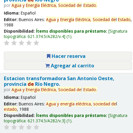
por
Agua
y
Energía
Eléctrica,
Sociedad
de
l
Estado
.
Idioma:
Español
Editor:
Buenos Aires:
Agua
y
Energía
Eléctrica,
Sociedad
de
l
Estado
,
1988
Disponibilidad:
Ítems disponibles para préstamo:
Signatura
topográfica:
621.374.5/A282/v.4
(1).
Hacer reserva
Agregar al carrito
Estacion transformadora San Antonio Oeste,
provincia
de
Río Negro.
por
Agua
y
Energía
Eléctrica,
Sociedad
de
l
Estado
.
Idioma:
Español
Editor:
Buenos Aires:
Agua
y
energía
eléctrica,
sociedad
de
l
estado
, 1988
Disponibilidad:
Ítems disponibles para préstamo:
Signatura
topográfica:
621.374.5/A282/v.3
(1).