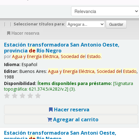
|
|
Seleccionar títulos para:
Hacer reserva
Estación transformadora San Antonio Oeste,
provincia
de
Río Negro
por
Agua
y
Energía
Eléctrica,
Sociedad
de
l
Estado
.
Idioma:
Español
Editor:
Buenos Aires:
Agua
y
Energía
Eléctrica,
Sociedad
de
l
Estado
,
1988
Disponibilidad:
Ítems disponibles para préstamo:
Signatura
topográfica:
621.374.5/A282/v.2
(3).
Hacer reserva
Agregar al carrito
Estación transformadora San Antoni Oeste,
provincia
de
Río Negro