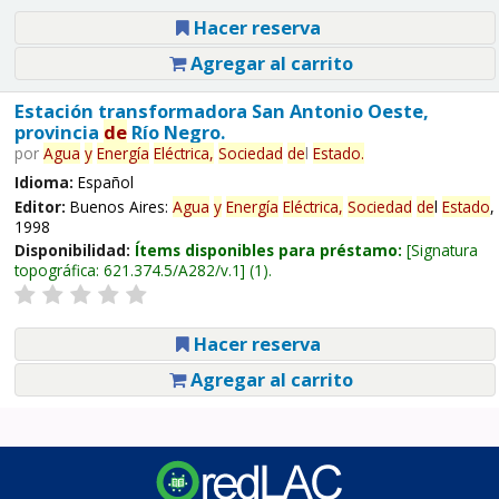
Hacer reserva
Agregar al carrito
Estación transformadora San Antonio Oeste,
provincia
de
Río Negro.
por
Agua
y
Energía
Eléctrica,
Sociedad
de
l
Estado
.
Idioma:
Español
Editor:
Buenos Aires:
Agua
y
Energía
Eléctrica,
Sociedad
de
l
Estado
,
1998
Disponibilidad:
Ítems disponibles para préstamo:
Signatura
topográfica:
621.374.5/A282/v.1
(1).
Hacer reserva
Agregar al carrito