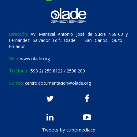
Dirección:
Av. Mariscal Antonio José de Sucre N58-63 y
Fernández Salvador Edif. Olade – San Carlos, Quito –
Ecuador.
Web:
www.olade.org
Teléfono:
(593 2) 259 8122 / 2598 280
Correo:
centro.documentacion@olade.org
Tweets by cubemediaco