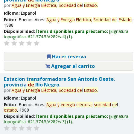
por
Agua
y
Energía
Eléctrica,
Sociedad
de
l
Estado
.
Idioma:
Español
Editor:
Buenos Aires:
Agua
y
Energía
Eléctrica,
Sociedad
de
l
Estado
,
1988
Disponibilidad:
Ítems disponibles para préstamo:
Signatura
topográfica:
621.374.5/A282/v.4
(1).
Hacer reserva
Agregar al carrito
Estacion transformadora San Antonio Oeste,
provincia
de
Río Negro.
por
Agua
y
Energía
Eléctrica,
Sociedad
de
l
Estado
.
Idioma:
Español
Editor:
Buenos Aires:
Agua
y
energía
eléctrica,
sociedad
de
l
estado
, 1988
Disponibilidad:
Ítems disponibles para préstamo:
Signatura
topográfica:
621.374.5/A282/v.3
(1).