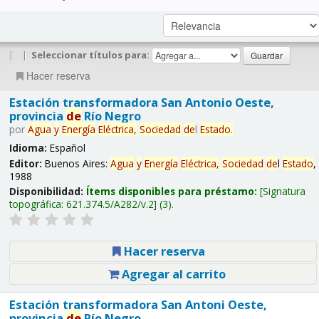
|
|
Seleccionar títulos para:
Hacer reserva
Estación transformadora San Antonio Oeste,
provincia
de
Río Negro
por
Agua
y
Energía
Eléctrica,
Sociedad
de
l
Estado
.
Idioma:
Español
Editor:
Buenos Aires:
Agua
y
Energía
Eléctrica,
Sociedad
de
l
Estado
,
1988
Disponibilidad:
Ítems disponibles para préstamo:
Signatura
topográfica:
621.374.5/A282/v.2
(3).
Hacer reserva
Agregar al carrito
Estación transformadora San Antoni Oeste,
provincia
de
Río Negro