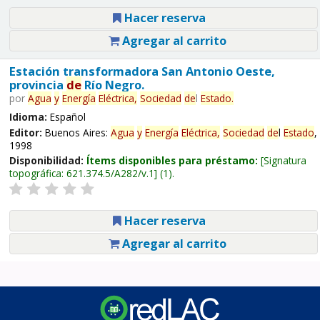
Hacer reserva
Agregar al carrito
Estación transformadora San Antonio Oeste,
provincia
de
Río Negro.
por
Agua
y
Energía
Eléctrica,
Sociedad
de
l
Estado
.
Idioma:
Español
Editor:
Buenos Aires:
Agua
y
Energía
Eléctrica,
Sociedad
de
l
Estado
,
1998
Disponibilidad:
Ítems disponibles para préstamo:
Signatura
topográfica:
621.374.5/A282/v.1
(1).
Hacer reserva
Agregar al carrito