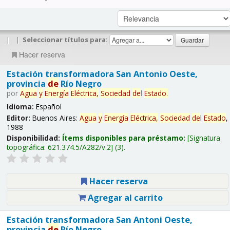
|
|
Seleccionar títulos para:
Hacer reserva
Estación transformadora San Antonio Oeste,
provincia
de
Río Negro
por
Agua
y
Energía
Eléctrica,
Sociedad
de
l
Estado
.
Idioma:
Español
Editor:
Buenos Aires:
Agua
y
Energía
Eléctrica,
Sociedad
de
l
Estado
,
1988
Disponibilidad:
Ítems disponibles para préstamo:
Signatura
topográfica:
621.374.5/A282/v.2
(3).
Hacer reserva
Agregar al carrito
Estación transformadora San Antoni Oeste,
provincia
de
Río Negro