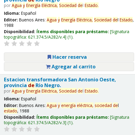
por
Agua
y
Energía
Eléctrica,
Sociedad
de
l
Estado
.
Idioma:
Español
Editor:
Buenos Aires:
Agua
y
Energía
Eléctrica,
Sociedad
de
l
Estado
,
1988
Disponibilidad:
Ítems disponibles para préstamo:
Signatura
topográfica:
621.374.5/A282/v.4
(1).
Hacer reserva
Agregar al carrito
Estacion transformadora San Antonio Oeste,
provincia
de
Río Negro.
por
Agua
y
Energía
Eléctrica,
Sociedad
de
l
Estado
.
Idioma:
Español
Editor:
Buenos Aires:
Agua
y
energía
eléctrica,
sociedad
de
l
estado
, 1988
Disponibilidad:
Ítems disponibles para préstamo:
Signatura
topográfica:
621.374.5/A282/v.3
(1).