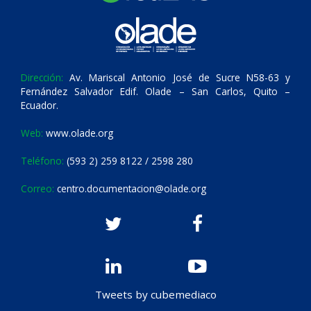
Dirección:
Av. Mariscal Antonio José de Sucre N58-63 y
Fernández Salvador Edif. Olade – San Carlos, Quito –
Ecuador.
Web:
www.olade.org
Teléfono:
(593 2) 259 8122 / 2598 280
Correo:
centro.documentacion@olade.org
Tweets by cubemediaco