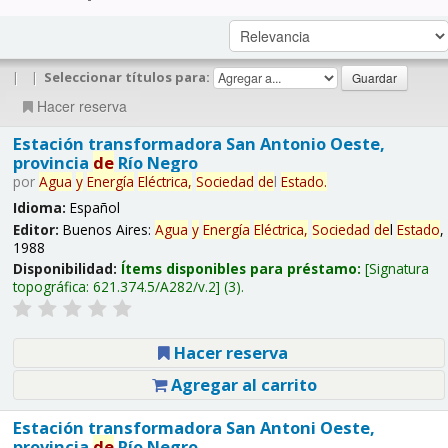
|
|
Seleccionar títulos para:
Hacer reserva
Estación transformadora San Antonio Oeste,
provincia
de
Río Negro
por
Agua
y
Energía
Eléctrica,
Sociedad
de
l
Estado
.
Idioma:
Español
Editor:
Buenos Aires:
Agua
y
Energía
Eléctrica,
Sociedad
de
l
Estado
,
1988
Disponibilidad:
Ítems disponibles para préstamo:
Signatura
topográfica:
621.374.5/A282/v.2
(3).
Hacer reserva
Agregar al carrito
Estación transformadora San Antoni Oeste,
provincia
de
Río Negro