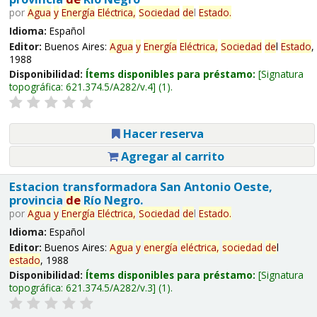
por
Agua
y
Energía
Eléctrica,
Sociedad
de
l
Estado
.
Idioma:
Español
Editor:
Buenos Aires:
Agua
y
Energía
Eléctrica,
Sociedad
de
l
Estado
,
1988
Disponibilidad:
Ítems disponibles para préstamo:
Signatura
topográfica:
621.374.5/A282/v.4
(1).
Hacer reserva
Agregar al carrito
Estacion transformadora San Antonio Oeste,
provincia
de
Río Negro.
por
Agua
y
Energía
Eléctrica,
Sociedad
de
l
Estado
.
Idioma:
Español
Editor:
Buenos Aires:
Agua
y
energía
eléctrica,
sociedad
de
l
estado
, 1988
Disponibilidad:
Ítems disponibles para préstamo:
Signatura
topográfica:
621.374.5/A282/v.3
(1).