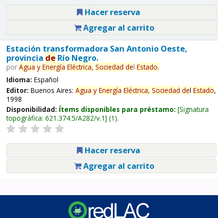
Hacer reserva
Agregar al carrito
Estación transformadora San Antonio Oeste,
provincia
de
Río Negro.
por
Agua
y
Energía
Eléctrica,
Sociedad
de
l
Estado
.
Idioma:
Español
Editor:
Buenos Aires:
Agua
y
Energía
Eléctrica,
Sociedad
de
l
Estado
,
1998
Disponibilidad:
Ítems disponibles para préstamo:
Signatura
topográfica:
621.374.5/A282/v.1
(1).
Hacer reserva
Agregar al carrito