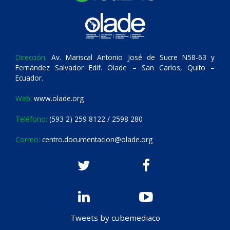
Dirección:
Av. Mariscal Antonio José de Sucre N58-63 y
Fernández Salvador Edif. Olade – San Carlos, Quito –
Ecuador.
Web:
www.olade.org
Teléfono:
(593 2) 259 8122 / 2598 280
Correo:
centro.documentacion@olade.org
Tweets by cubemediaco