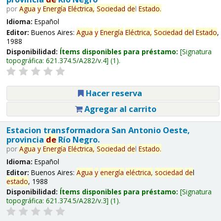
por
Agua
y
Energía
Eléctrica,
Sociedad
de
l
Estado
.
Idioma:
Español
Editor:
Buenos Aires:
Agua
y
Energía
Eléctrica,
Sociedad
de
l
Estado
,
1988
Disponibilidad:
Ítems disponibles para préstamo:
Signatura
topográfica:
621.374.5/A282/v.4
(1).
Hacer reserva
Agregar al carrito
Estacion transformadora San Antonio Oeste,
provincia
de
Río Negro.
por
Agua
y
Energía
Eléctrica,
Sociedad
de
l
Estado
.
Idioma:
Español
Editor:
Buenos Aires:
Agua
y
energía
eléctrica,
sociedad
de
l
estado
, 1988
Disponibilidad:
Ítems disponibles para préstamo:
Signatura
topográfica:
621.374.5/A282/v.3
(1).