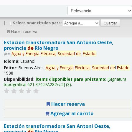
|
|
Seleccionar títulos para:
Hacer reserva
Estación transformadora San Antonio Oeste,
provincia
de
Río Negro
por
Agua
y
Energía
Eléctrica,
Sociedad
de
l
Estado
.
Idioma:
Español
Editor:
Buenos Aires:
Agua
y
Energía
Eléctrica,
Sociedad
de
l
Estado
,
1988
Disponibilidad:
Ítems disponibles para préstamo:
Signatura
topográfica:
621.374.5/A282/v.2
(3).
Hacer reserva
Agregar al carrito
Estación transformadora San Antoni Oeste,
provincia
de
Río Negro