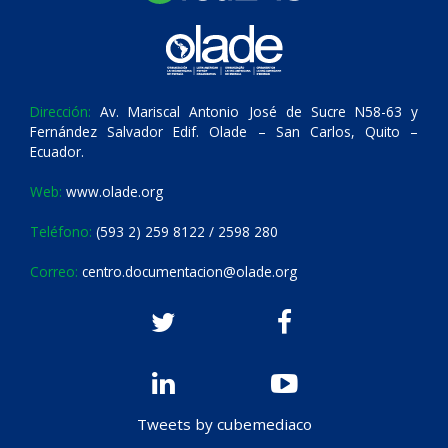
Dirección:
Av. Mariscal Antonio José de Sucre N58-63 y
Fernández Salvador Edif. Olade – San Carlos, Quito –
Ecuador.
Web:
www.olade.org
Teléfono:
(593 2) 259 8122 / 2598 280
Correo:
centro.documentacion@olade.org
Tweets by cubemediaco