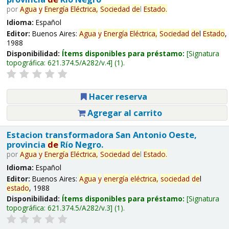
por
Agua
y
Energía
Eléctrica,
Sociedad
de
l
Estado
.
Idioma:
Español
Editor:
Buenos Aires:
Agua
y
Energía
Eléctrica,
Sociedad
de
l
Estado
,
1988
Disponibilidad:
Ítems disponibles para préstamo:
Signatura
topográfica:
621.374.5/A282/v.4
(1).
Hacer reserva
Agregar al carrito
Estacion transformadora San Antonio Oeste,
provincia
de
Río Negro.
por
Agua
y
Energía
Eléctrica,
Sociedad
de
l
Estado
.
Idioma:
Español
Editor:
Buenos Aires:
Agua
y
energía
eléctrica,
sociedad
de
l
estado
, 1988
Disponibilidad:
Ítems disponibles para préstamo:
Signatura
topográfica:
621.374.5/A282/v.3
(1).