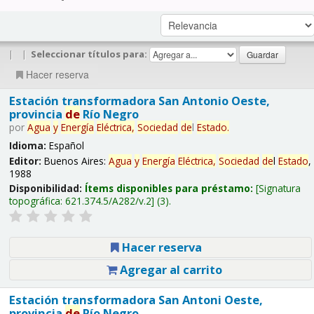
|
|
Seleccionar títulos para:
Hacer reserva
Estación transformadora San Antonio Oeste,
provincia
de
Río Negro
por
Agua
y
Energía
Eléctrica,
Sociedad
de
l
Estado
.
Idioma:
Español
Editor:
Buenos Aires:
Agua
y
Energía
Eléctrica,
Sociedad
de
l
Estado
,
1988
Disponibilidad:
Ítems disponibles para préstamo:
Signatura
topográfica:
621.374.5/A282/v.2
(3).
Hacer reserva
Agregar al carrito
Estación transformadora San Antoni Oeste,
provincia
de
Río Negro