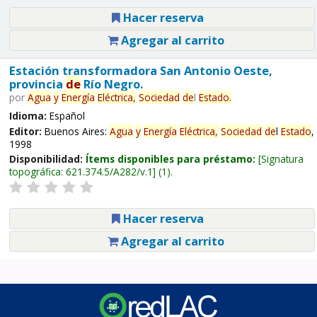
Hacer reserva
Agregar al carrito
Estación transformadora San Antonio Oeste,
provincia
de
Río Negro.
por
Agua
y
Energía
Eléctrica,
Sociedad
de
l
Estado
.
Idioma:
Español
Editor:
Buenos Aires:
Agua
y
Energía
Eléctrica,
Sociedad
de
l
Estado
,
1998
Disponibilidad:
Ítems disponibles para préstamo:
Signatura
topográfica:
621.374.5/A282/v.1
(1).
Hacer reserva
Agregar al carrito