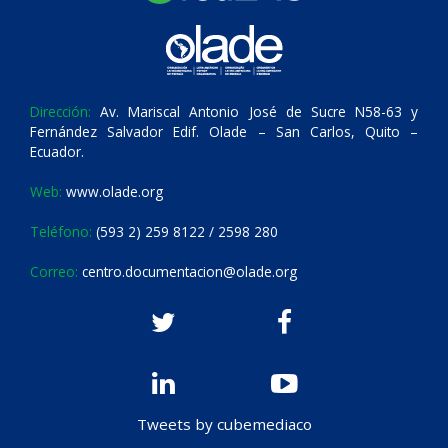
Dirección:
Av. Mariscal Antonio José de Sucre N58-63 y
Fernández Salvador Edif. Olade – San Carlos, Quito –
Ecuador.
Web:
www.olade.org
Teléfono:
(593 2) 259 8122 / 2598 280
Correo:
centro.documentacion@olade.org
Tweets by cubemediaco