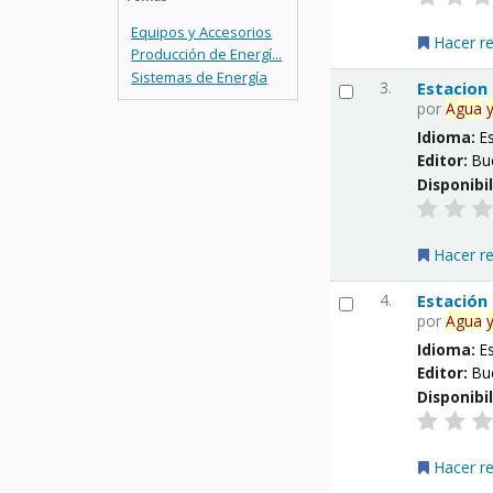
Equipos y Accesorios
Hacer r
Producción de Energí...
Sistemas de Energía
3.
Estacion
por
Agua
Idioma:
E
Editor:
Bu
Disponibi
Hacer r
4.
Estación
por
Agua
Idioma:
E
Editor:
Bu
Disponibi
Hacer r