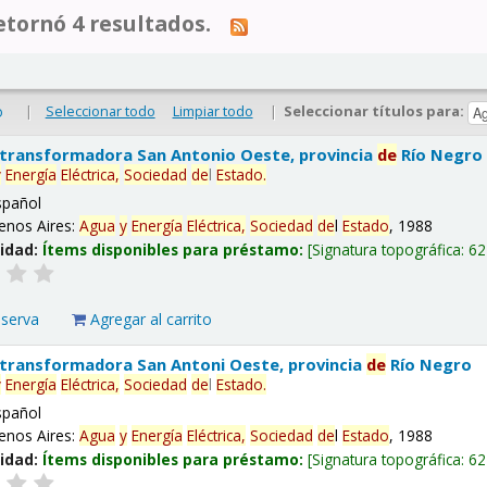
tornó 4 resultados.
|
Seleccionar todo
Limpiar todo
|
Seleccionar títulos para:
o
 transformadora San Antonio Oeste, provincia
de
Río Negro
y
Energía
Eléctrica,
Sociedad
de
l
Estado
.
spañol
enos Aires:
Agua
y
Energía
Eléctrica,
Sociedad
de
l
Estado
, 1988
lidad:
Ítems disponibles para préstamo:
Signatura topográfica:
62
eserva
Agregar al carrito
 transformadora San Antoni Oeste, provincia
de
Río Negro
y
Energía
Eléctrica,
Sociedad
de
l
Estado
.
spañol
enos Aires:
Agua
y
Energía
Eléctrica,
Sociedad
de
l
Estado
, 1988
lidad:
Ítems disponibles para préstamo:
Signatura topográfica:
62