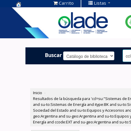
Carrito
Listas
Centro de
Documentación
OLADE -
Buscar
Inicio
›
Resultados de la búsqueda para 'ccl=su:"Sistemas de E
and su-to:Sistemas de Energía and itype:BK and su-to:Si
Sociedad del Estado and su-to:Equipos y Accesorios and
geo:Argentina and su-geo:Argentina and su-to:Equipos y
Energía and ccode:EXT and su-geo:Argentina and su-to: