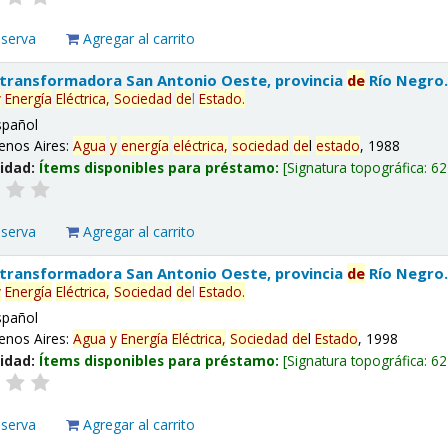
eserva
Agregar al carrito
 transformadora San Antonio Oeste, provincia
de
Río Negro
y
Energía
Eléctrica,
Sociedad
de
l
Estado
.
spañol
enos Aires:
Agua
y
energía
eléctrica,
sociedad
de
l
estado
, 1988
lidad:
Ítems disponibles para préstamo:
Signatura topográfica:
62
eserva
Agregar al carrito
 transformadora San Antonio Oeste, provincia
de
Río Negro
y
Energía
Eléctrica,
Sociedad
de
l
Estado
.
spañol
enos Aires:
Agua
y
Energía
Eléctrica,
Sociedad
de
l
Estado
, 1998
lidad:
Ítems disponibles para préstamo:
Signatura topográfica:
62
eserva
Agregar al carrito