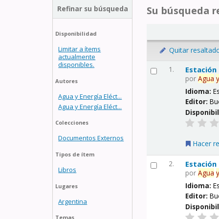
Refinar su búsqueda
Su búsqueda re
Disponibilidad
Limitar a ítems
Quitar resaltad
actualmente
disponibles.
1.
Estación
por
Agua
Autores
Idioma:
E
Agua y Energía Eléct...
Editor:
Bu
Agua y Energía Eléct...
Disponibi
Colecciones
Documentos Externos
Hacer r
Tipos de ítem
2.
Estación
Libros
por
Agua
Idioma:
E
Lugares
Editor:
Bu
Argentina
Disponibi
Temas