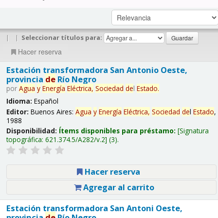
|
|
Seleccionar títulos para:
Hacer reserva
Estación transformadora San Antonio Oeste,
provincia
de
Río Negro
por
Agua
y
Energía
Eléctrica,
Sociedad
de
l
Estado
.
Idioma:
Español
Editor:
Buenos Aires:
Agua
y
Energía
Eléctrica,
Sociedad
de
l
Estado
,
1988
Disponibilidad:
Ítems disponibles para préstamo:
Signatura
topográfica:
621.374.5/A282/v.2
(3).
Hacer reserva
Agregar al carrito
Estación transformadora San Antoni Oeste,
provincia
de
Río Negro