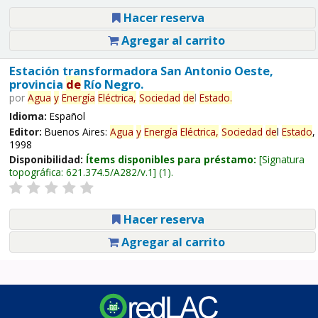
Hacer reserva
Agregar al carrito
Estación transformadora San Antonio Oeste,
provincia
de
Río Negro.
por
Agua
y
Energía
Eléctrica,
Sociedad
de
l
Estado
.
Idioma:
Español
Editor:
Buenos Aires:
Agua
y
Energía
Eléctrica,
Sociedad
de
l
Estado
,
1998
Disponibilidad:
Ítems disponibles para préstamo:
Signatura
topográfica:
621.374.5/A282/v.1
(1).
Hacer reserva
Agregar al carrito