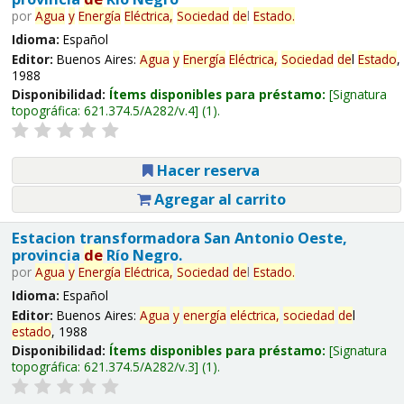
por
Agua
y
Energía
Eléctrica,
Sociedad
de
l
Estado
.
Idioma:
Español
Editor:
Buenos Aires:
Agua
y
Energía
Eléctrica,
Sociedad
de
l
Estado
,
1988
Disponibilidad:
Ítems disponibles para préstamo:
Signatura
topográfica:
621.374.5/A282/v.4
(1).
Hacer reserva
Agregar al carrito
Estacion transformadora San Antonio Oeste,
provincia
de
Río Negro.
por
Agua
y
Energía
Eléctrica,
Sociedad
de
l
Estado
.
Idioma:
Español
Editor:
Buenos Aires:
Agua
y
energía
eléctrica,
sociedad
de
l
estado
, 1988
Disponibilidad:
Ítems disponibles para préstamo:
Signatura
topográfica:
621.374.5/A282/v.3
(1).