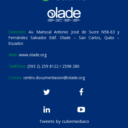
Dirección:
Av. Mariscal Antonio José de Sucre N58-63 y
Fernández Salvador Edif. Olade – San Carlos, Quito –
Ecuador.
Web:
www.olade.org
Teléfono:
(593 2) 259 8122 / 2598 280
Correo:
centro.documentacion@olade.org
Tweets by cubemediaco