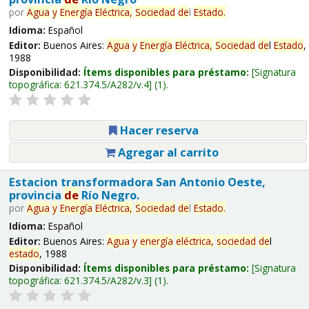
por
Agua
y
Energía
Eléctrica,
Sociedad
de
l
Estado
.
Idioma:
Español
Editor:
Buenos Aires:
Agua
y
Energía
Eléctrica,
Sociedad
de
l
Estado
,
1988
Disponibilidad:
Ítems disponibles para préstamo:
Signatura
topográfica:
621.374.5/A282/v.4
(1).
Hacer reserva
Agregar al carrito
Estacion transformadora San Antonio Oeste,
provincia
de
Río Negro.
por
Agua
y
Energía
Eléctrica,
Sociedad
de
l
Estado
.
Idioma:
Español
Editor:
Buenos Aires:
Agua
y
energía
eléctrica,
sociedad
de
l
estado
, 1988
Disponibilidad:
Ítems disponibles para préstamo:
Signatura
topográfica:
621.374.5/A282/v.3
(1).