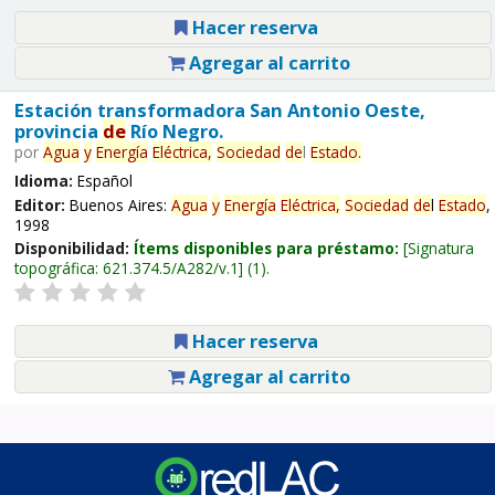
Hacer reserva
Agregar al carrito
Estación transformadora San Antonio Oeste,
provincia
de
Río Negro.
por
Agua
y
Energía
Eléctrica,
Sociedad
de
l
Estado
.
Idioma:
Español
Editor:
Buenos Aires:
Agua
y
Energía
Eléctrica,
Sociedad
de
l
Estado
,
1998
Disponibilidad:
Ítems disponibles para préstamo:
Signatura
topográfica:
621.374.5/A282/v.1
(1).
Hacer reserva
Agregar al carrito