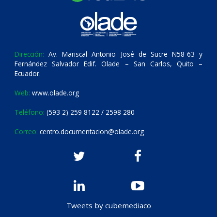
Dirección:
Av. Mariscal Antonio José de Sucre N58-63 y
Fernández Salvador Edif. Olade – San Carlos, Quito –
Ecuador.
Web:
www.olade.org
Teléfono:
(593 2) 259 8122 / 2598 280
Correo:
centro.documentacion@olade.org
Tweets by cubemediaco