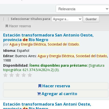
|
|
Seleccionar títulos para:
Hacer reserva
Estación transformadora San Antonio Oeste,
provincia
de
Río Negro
por
Agua
y
Energía
Eléctrica,
Sociedad
de
l
Estado
.
Idioma:
Español
Editor:
Buenos Aires:
Agua
y
Energía
Eléctrica,
Sociedad
de
l
Estado
,
1988
Disponibilidad:
Ítems disponibles para préstamo:
Signatura
topográfica:
621.374.5/A282/v.2
(3).
Hacer reserva
Agregar al carrito
Estación transformadora San Antoni Oeste,
provincia
de
Río Negro