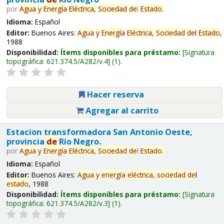
por
Agua
y
Energía
Eléctrica,
Sociedad
de
l
Estado
.
Idioma:
Español
Editor:
Buenos Aires:
Agua
y
Energía
Eléctrica,
Sociedad
de
l
Estado
,
1988
Disponibilidad:
Ítems disponibles para préstamo:
Signatura
topográfica:
621.374.5/A282/v.4
(1).
Hacer reserva
Agregar al carrito
Estacion transformadora San Antonio Oeste,
provincia
de
Río Negro.
por
Agua
y
Energía
Eléctrica,
Sociedad
de
l
Estado
.
Idioma:
Español
Editor:
Buenos Aires:
Agua
y
energía
eléctrica,
sociedad
de
l
estado
, 1988
Disponibilidad:
Ítems disponibles para préstamo:
Signatura
topográfica:
621.374.5/A282/v.3
(1).