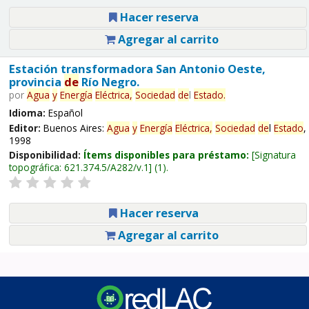
Hacer reserva
Agregar al carrito
Estación transformadora San Antonio Oeste,
provincia
de
Río Negro.
por
Agua
y
Energía
Eléctrica,
Sociedad
de
l
Estado
.
Idioma:
Español
Editor:
Buenos Aires:
Agua
y
Energía
Eléctrica,
Sociedad
de
l
Estado
,
1998
Disponibilidad:
Ítems disponibles para préstamo:
Signatura
topográfica:
621.374.5/A282/v.1
(1).
Hacer reserva
Agregar al carrito