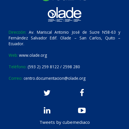
Dirección:
Av. Mariscal Antonio José de Sucre N58-63 y
Fernández Salvador Edif. Olade – San Carlos, Quito –
Ecuador.
Web:
www.olade.org
Teléfono:
(593 2) 259 8122 / 2598 280
Correo:
centro.documentacion@olade.org
Tweets by cubemediaco