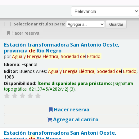
|
|
Seleccionar títulos para:
Hacer reserva
Estación transformadora San Antonio Oeste,
provincia
de
Río Negro
por
Agua
y
Energía
Eléctrica,
Sociedad
de
l
Estado
.
Idioma:
Español
Editor:
Buenos Aires:
Agua
y
Energía
Eléctrica,
Sociedad
de
l
Estado
,
1988
Disponibilidad:
Ítems disponibles para préstamo:
Signatura
topográfica:
621.374.5/A282/v.2
(3).
Hacer reserva
Agregar al carrito
Estación transformadora San Antoni Oeste,
provincia
de
Río Negro